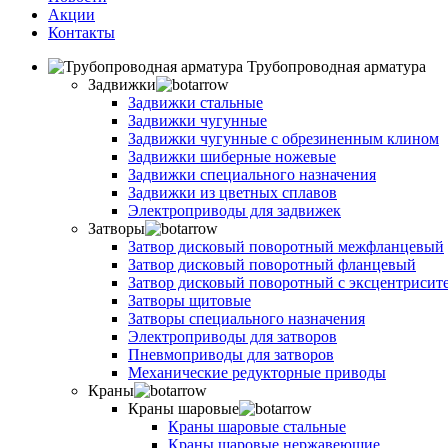
Акции
Контакты
Трубопроводная арматура
Задвижки
Задвижки стальные
Задвижки чугунные
Задвижки чугунные с обрезиненным клином
Задвижки шиберные ножевые
Задвижки специального назначения
Задвижки из цветных сплавов
Электроприводы для задвижек
Затворы
Затвор дисковый поворотный межфланцевый
Затвор дисковый поворотный фланцевый
Затвор дисковый поворотный с эксцентрисит
Затворы щитовые
Затворы специального назначения
Электроприводы для затворов
Пневмоприводы для затворов
Механические редукторные приводы
Краны
Краны шаровые
Краны шаровые стальные
Краны шаровые нержавеющие