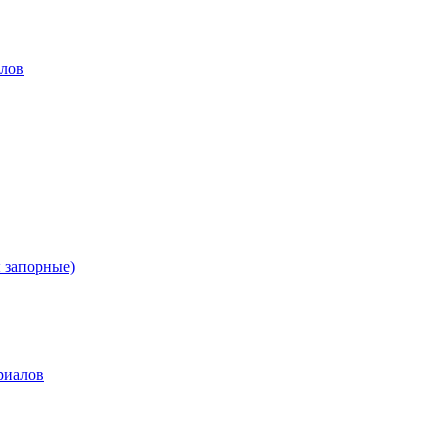
лов
 запорные)
риалов