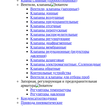
Краны сливные (пробоотборники)
Вентили, клапаны
Вентили, клапаны (запорные)
Клапаны донные
Клапаны воздушные
Клапаны предохранительные
Клапаны отсечные
Клапаны перепускные
Клапаны распределительные
Клапаны регулирующие
Клапаны диафрагменные
Клапаны мембранные
Клапаны редукционные (редукторы
давления)
Клапаны шланговые
Клапаны электромагнитные. Соленоидные
Клапана обратные
Контрольные устройства
Вентили и клапаны для отбора проб
Запорная, регулирующая и предохранительная
арматура
Регуляторы температуры
Регуляторы давления
Конденсатоотводчики
Привода пневматические