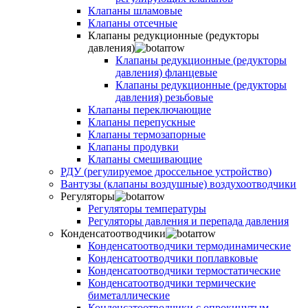
Клапаны шламовые
Клапаны отсечные
Клапаны редукционные (редукторы
давления)
Клапаны редукционные (редукторы
давления) фланцевые
Клапаны редукционные (редукторы
давления) резьбовые
Клапаны переключающие
Клапаны перепускные
Клапаны термозапорные
Клапаны продувки
Клапаны смешивающие
РДУ (регулируемое дроссельное устройство)
Вантузы (клапаны воздушные) воздухоотводчики
Регуляторы
Регуляторы температуры
Регуляторы давления и перепада давления
Конденсатоотводчики
Конденсатоотводчики термодинамические
Конденсатоотводчики поплавковые
Конденсатоотводчики термостатические
Конденсатоотводчики термические
биметаллические
Конденсатоотводчики с опрокинутым