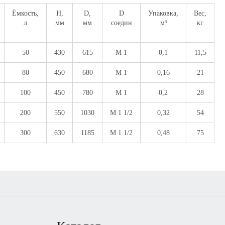
Ёмкость,
Н,
D,
D
Упаковка,
Вес,
л
мм
мм
соедин
м³
кг
50
430
615
M 1
0,1
11,5
80
450
680
M 1
0,16
21
100
450
780
M 1
0,2
28
200
550
1030
M 1 1/2
0,32
54
300
630
1185
M 1 1/2
0,48
75