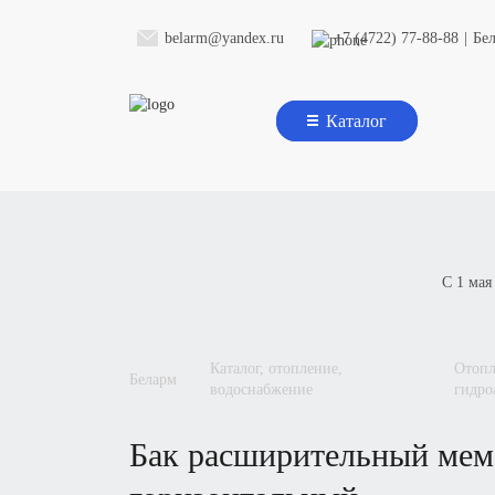
belarm@yandex.ru
+7 (4722) 77-88-88
|
Бе
Каталог
С 1 мая
каталог, отопление,
отопление, водоснабжение, баки расширительные,
беларм
водоснабжение
гидро
бак расширительный мембранный со сменной мембраной,