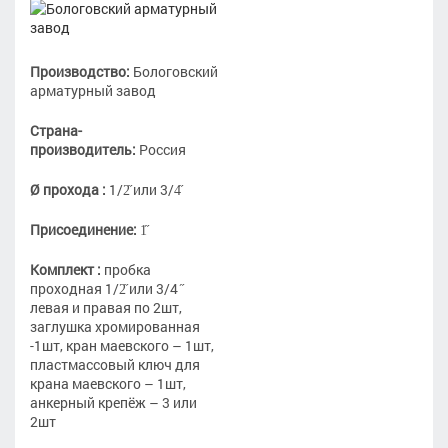
Производство:
Бологовский
арматурный завод
Страна-
производитель:
Россия
Ø прохода :
1/2̋ или 3/4̋
Присоединение:
1̋
Комплект :
пробка
проходная 1/2̋ или 3/4 ̋
левая и правая по 2шт,
заглушка хромированная
-1шт, кран маевского – 1шт,
пластмассовый ключ для
крана маевского – 1шт,
анкерный крепёж – 3 или
2шт