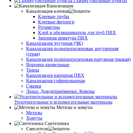
Газорегуляторные пункты
Канализация
Канализация клеевая
Клеевые трубы
Клеевые фитинги
Ротаметры
Клей и обезжириватель для труб ПВХ
Запорная арматура ПВХ
Канализация чугунная (ЧК)
Канализация полипропиленовая, внутренняя
(серая)
Канализация полипропиленовая наружная (рыжая)
Воронки кровельные
Трапы
Канализация напорная ПВХ
Канализация гофрированная
Смазки
Люки. Дождеприёмники. Коверы
Уплотнительные и вспомогательные материалы
Метизы и хомуты
Метизы
Хомуты
Сантехника
Смесители