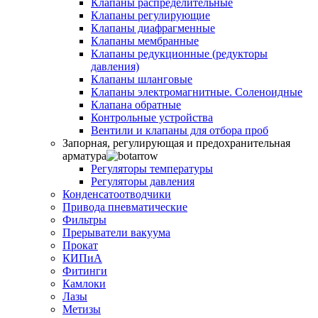
Клапаны распределительные
Клапаны регулирующие
Клапаны диафрагменные
Клапаны мембранные
Клапаны редукционные (редукторы
давления)
Клапаны шланговые
Клапаны электромагнитные. Соленоидные
Клапана обратные
Контрольные устройства
Вентили и клапаны для отбора проб
Запорная, регулирующая и предохранительная
арматура
Регуляторы температуры
Регуляторы давления
Конденсатоотводчики
Привода пневматические
Фильтры
Прерыватели вакуума
Прокат
КИПиА
Фитинги
Камлоки
Лазы
Метизы