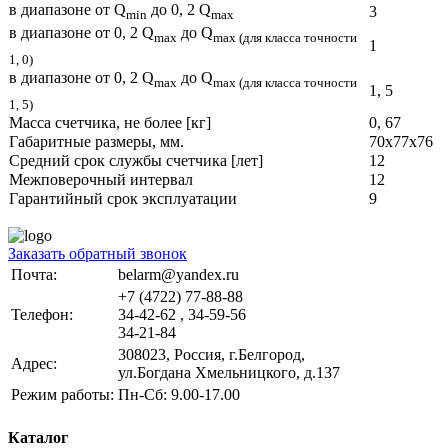
в диапазоне от Q
до 0, 2 Q
3
min
max
в диапазоне от 0, 2 Q
до Q
max
max (для класса точности
1
1, 0)
в диапазоне от 0, 2 Q
до Q
max
max (для класса точности
1, 5
1, 5)
Масса счетчика, не более [кг]
0, 67
Габаритные размеры, мм.
70х77х76
Средний срок службы счетчика [лет]
12
Межповерочный интервал
12
Гарантийный срок эксплуатации
9
Заказать обратный звонок
Почта:
belarm@yandex.ru
+7 (4722) 77-88-88
Телефон:
34-42-62 , 34-59-56
34-21-84
308023, Россия, г.Белгород,
Адрес:
ул.Богдана Хмельницкого, д.137
Режим работы:
Пн-Сб: 9.00-17.00
Каталог