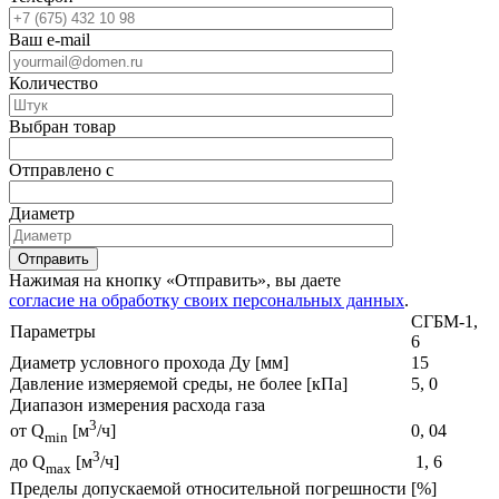
Ваш e-mail
Количество
Выбран товар
Отправлено с
Диаметр
Отправить
Нажимая на кнопку «Отправить», вы даете
согласие на обработку своих персональных данных
.
СГБМ-1,
Параметры
6
Диаметр условного прохода Ду [мм]
15
Давление измеряемой среды, не более [кПа]
5, 0
Диапазон измерения расхода газа
3
0, 04
от Q
[м
/ч]
min
3
1, 6
до Q
[м
/ч]
max
Пределы допускаемой относительной погрешности [%]