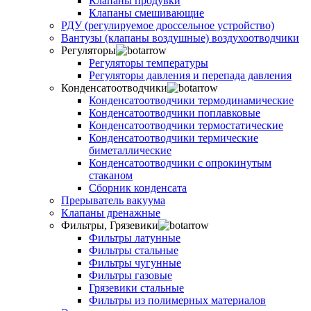
Клапаны продувки
Клапаны смешивающие
РДУ (регулируемое дроссельное устройство)
Вантузы (клапаны воздушные) воздухоотводчики
Регуляторы
Регуляторы температуры
Регуляторы давления и перепада давления
Конденсатоотводчики
Конденсатоотводчики термодинамические
Конденсатоотводчики поплавковые
Конденсатоотводчики термостатические
Конденсатоотводчики термические
биметаллические
Конденсатоотводчики с опрокинутым
стаканом
Сборник конденсата
Прерыватель вакуума
Клапаны дренажные
Фильтры, Грязевики
Фильтры латунные
Фильтры стальные
Фильтры чугунные
Фильтры газовые
Грязевики стальные
Фильтры из полимерных материалов