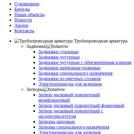
О компании
Бренды
Наши объекты
Новости
Акции
Контакты
Трубопроводная арматура
Задвижки
Задвижки стальные
Задвижки чугунные
Задвижки чугунные с обрезиненным клином
Задвижки шиберные ножевые
Задвижки специального назначения
Задвижки из цветных сплавов
Электроприводы для задвижек
Затворы
Затвор дисковый поворотный
межфланцевый
Затвор дисковый поворотный фланцевый
Затвор дисковый поворотный с
эксцентриситетом
Затворы щитовые
Затворы специального назначения
Электроприводы для затворов