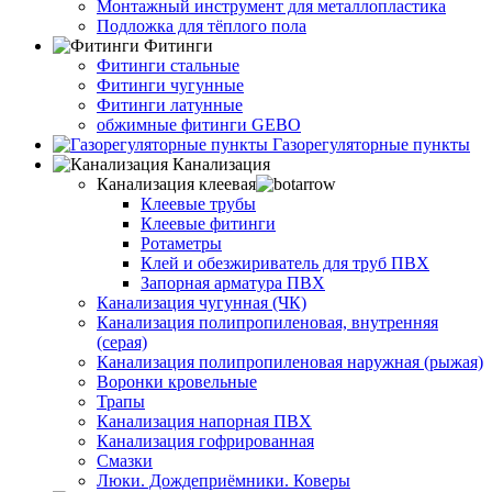
Монтажный инструмент для металлопластика
Подложка для тёплого пола
Фитинги
Фитинги стальные
Фитинги чугунные
Фитинги латунные
обжимные фитинги GEBO
Газорегуляторные пункты
Канализация
Канализация клеевая
Клеевые трубы
Клеевые фитинги
Ротаметры
Клей и обезжириватель для труб ПВХ
Запорная арматура ПВХ
Канализация чугунная (ЧК)
Канализация полипропиленовая, внутренняя
(серая)
Канализация полипропиленовая наружная (рыжая)
Воронки кровельные
Трапы
Канализация напорная ПВХ
Канализация гофрированная
Смазки
Люки. Дождеприёмники. Коверы