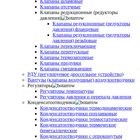
Клапаны шламовые
Клапаны отсечные
Клапаны редукционные (редукторы
давления)
Клапаны редукционные (редукторы
давления) фланцевые
Клапаны редукционные (редукторы
давления) резьбовые
Клапаны переключающие
Клапаны перепускные
Клапаны термозапорные
Клапаны продувки
Клапаны смешивающие
РДУ (регулируемое дроссельное устройство)
Вантузы (клапаны воздушные) воздухоотводчики
Регуляторы
Регуляторы температуры
Регуляторы давления и перепада давления
Конденсатоотводчики
Конденсатоотводчики термодинамические
Конденсатоотводчики поплавковые
Конденсатоотводчики термостатические
Конденсатоотводчики термические
биметаллические
Конденсатоотводчики с опрокинутым