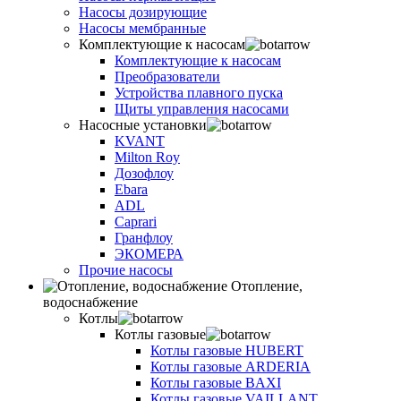
Насосы дозирующие
Насосы мембранные
Комплектующие к насосам
Комплектующие к насосам
Преобразователи
Устройства плавного пуска
Щиты управления насосами
Насосные установки
KVANT
Milton Roy
Дозофлоу
Ebara
ADL
Caprari
Гранфлоу
ЭКОМЕРА
Прочие насосы
Отопление,
водоснабжение
Котлы
Котлы газовые
Котлы газовые HUBERT
Котлы газовые ARDERIA
Котлы газовые BAXI
Котлы газовые VAILLANT