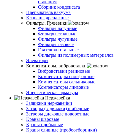
стаканом
Сборник конденсата
Прерыватель вакуума
Клапаны дренажные
Фильтры, Грязевики
Фильтры латунные
Фильтры стальные
Фильтры чугунные
Фильтры газовые
Грязевики стальные
Фильтры из полимерных материалов
Элеваторы
Компенсаторы, вибровставки
Вибровставки резиновые
Компенсаторы сильфонные
Компенсаторы сальниковые
Компенсаторы линзовые
Энергетическая арматура
Нержавейка
Задвижки нержавейки
Затворы (задвижки) шиберные
Затворы дисковые поворотные
Краны шаровые
Краны пробковые
Краны сливные (пробоотборники)