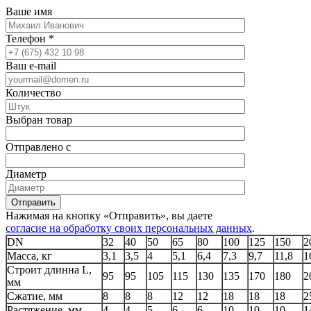
Ваше имя
Телефон
*
Ваш e-mail
Количество
Выбран товар
Отправлено с
Диаметр
Отправить
Нажимая на кнопку «Отправить», вы даете
согласие на обработку своих персональных данных
.
DN
32
40
50
65
80
100
125
150
2
Масса, кг
3,1
3,5
4
5,1
6,4
7,3
9,7
11,8
1
Строит длинна L,
95
95
105
115
130
135
170
180
2
мм
Сжатие, мм
8
8
8
12
12
18
18
18
2
Растяжение, мм
4
4
5
6
6
10
10
10
1