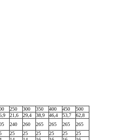
00
250
300
350
400
450
500
6,9
21,6
29,4
38,9
46,4
53,7
62,8
05
240
260
265
265
265
265
5
25
25
25
25
25
25
4
14
14
16
16
16
16