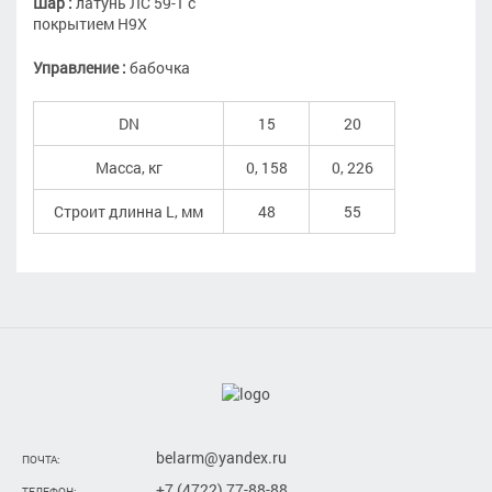
Шар :
латунь ЛС 59-1 с
покрытием Н9Х
Управление :
бабочка
DN
15
20
Масса, кг
0, 158
0, 226
Строит длинна L, мм
48
55
belarm@yandex.ru
ПОЧТА:
+7 (4722) 77-88-88
ТЕЛЕФОН: