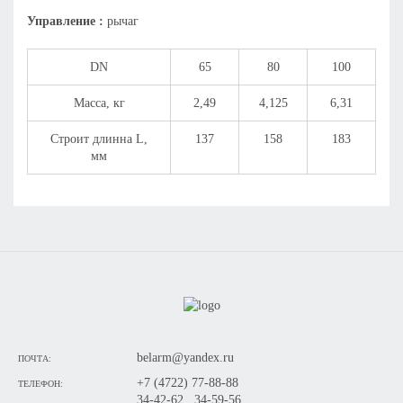
Управление :
рычаг
DN
65
80
100
Масса, кг
2,49
4,125
6,31
Строит длинна L,
137
158
183
мм
belarm@yandex.ru
ПОЧТА:
+7 (4722) 77-88-88
ТЕЛЕФОН:
34-42-62 , 34-59-56