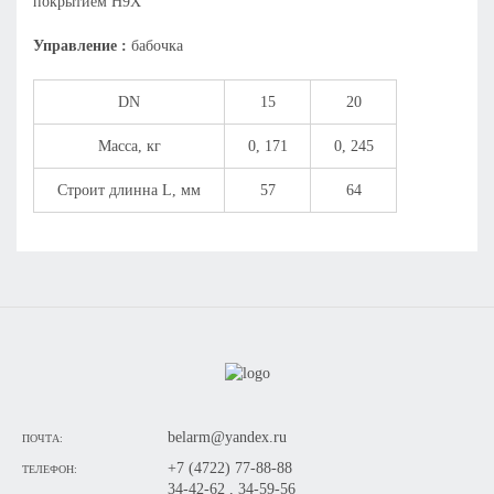
покрытием Н9Х
Управление :
бабочка
DN
15
20
Масса, кг
0, 171
0, 245
Строит длинна L, мм
57
64
belarm@yandex.ru
ПОЧТА:
+7 (4722) 77-88-88
ТЕЛЕФОН:
34-42-62 , 34-59-56