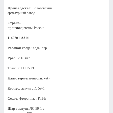
Производство:
Бологовский
арматурный завод
Страна-
производитель:
Россия
11б27п1 А31/1
Рабочая среда:
вода, пар
Рраб:
< 16 бар
Траб:
< +1+150°С
Класс герметичности:
«А»
Корпус:
латунь ЛС 59-1
Седло:
фторопласт PTFE
Шар :
латунь ЛС 59-1 с