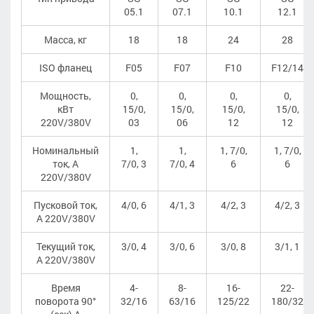
05.1
07.1
10.1
12.1
Масса, кг
18
18
24
28
ISO фланец
F05
F07
F10
F12/14
Мощность,
0,
0,
0,
0,
кВт
15/0,
15/0,
15/0,
15/0,
220V/380V
03
06
12
12
Номинальный
1,
1,
1, 7/0,
1, 7/0,
ток, А
7/0, 3
7/0, 4
6
6
220V/380V
Пусковой ток,
4/0, 6
4/1, 3
4/2, 3
4/2, 3
А 220V/380V
Текущий ток,
3/0, 4
3/0, 6
3/0, 8
3/1, 1
А 220V/380V
Время
4-
8-
16-
22-
поворота 90°
32/16
63/16
125/22
180/32