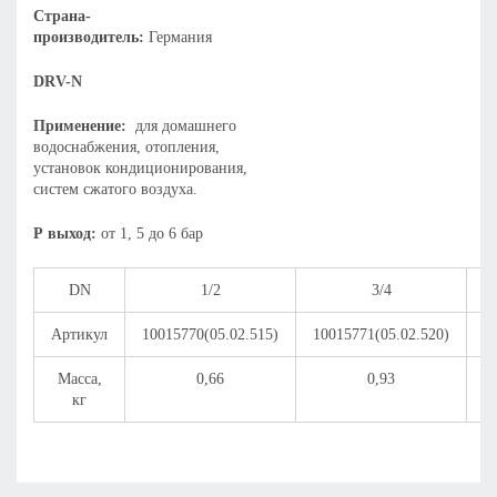
Страна-
производитель:
Германия
DRV-N
Применение:
для домашнего
водоснабжения, отопления,
установок кондиционирования,
систем сжатого воздуха.
Р выход:
от 1, 5 до 6 бар
DN
1/2
3/4
Артикул
10015770(05.02.515)
10015771(05.02.520)
1
Масса,
0,66
0,93
кг