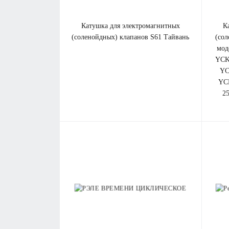
катушка для электромагнитных
катушка для электромагнитных
(соленойдных) клапанов
S61 Т
айвань
(со
мод
YCK
YC
YCP
2