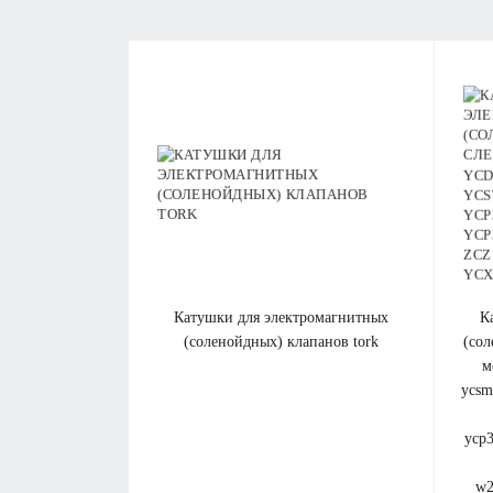
катушки для электромагнитных
катушка для электромагнитных
(соленойдных) клапанов tork
(со
м
ycsm
ycp3
w2