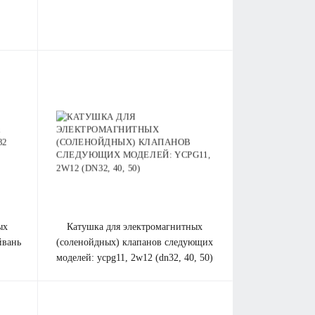
катушка для электромагнитных
йвань
(соленойдных) клапанов cледующих
моделей: ycpg11, 2w12 (dn32, 40, 50)