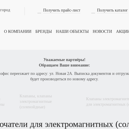
лгород
Получить прайс-лист
Получить каталог
Оформить заказ
на товар
О КОМПАНИИ
БРЕНДЫ
НАШИ ОБЪЕКТЫ
НОВОСТИ
АКЦИ
ВАШЕ ИМЯ
Уважаемые партнёры!
Обращаем Ваше внимание:
 офис переезжает по адресу: ул. Новая 2А. Выписка документов и отгрузк
ТЕЛЕФОН
будет производиться по новому адресу.
клапаны, клапаны
клапаны электромагнитные (соленойдные), катушки, концевые выключатели
электромагнитные
КОЛИЧЕСТВО
аны
для электромагнитных 
(соленойдные)
чатели для электромагнитных (со