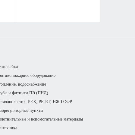
ь
ержавейка
отивопожарное оборудование
опление, водоснабжение
рубы и фитинги ПЭ (ПНД)
еталлопластик, РЕХ, РЕ-RТ, НЖ ГОФР
зорегуляторные пункты
лотнительные и вспомогательные материалы
нтехника