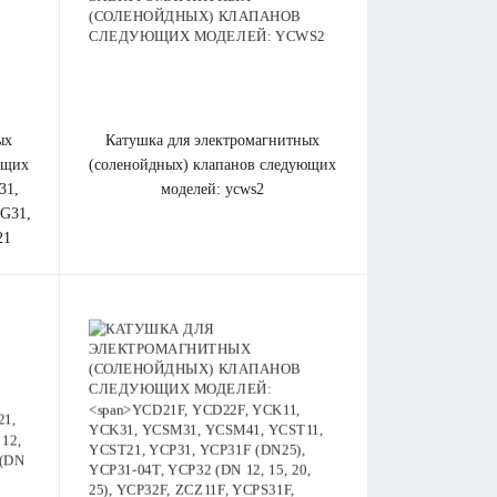
катушка для электромагнитных
ющих
(соленойдных) клапанов cледующих
31,
моделей: ycws2
G31,
21