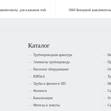
емкомплекты: для клапанов tork
1060
К
онцевой выключател
Каталог
Трубопроводная арматура
Н
Элементы трубопровода
Пр
Насосное оборудование
От
КИПиА
Т
Трубы и фитинги ПП
М
Фитинги
Га
Канализация
Уп
Метизы и хомуты
Са