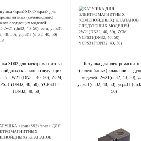
ушка
SD02
для электромагнитных
катушка для электромагнитных
ленойдных) клапанов cледующих
(соленойдных) клапанов cледу
елей:
2W21 (DN32, 40, 50), ZCM,
моделей: 2w21(dn32, 40, 50), z
PS31 (DN32, 40, 50), YCPS31F
ycps31(dn32, 40, 50), ycps31f(dn3
(DN32, 40, 50)
50)