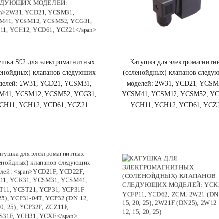
тушка
S92
для электромагнитных
катушка для электромагнитных
ленойдных) клапанов cледующих
(соленойдных) клапанов cледу
делей:
2W31, YCD21, YCSM31,
моделей:
2W31, YCD21, YCSM
M41, YCSM12, YCSM52, YCG31,
YCSM41, YCSM12, YCSM52, YC
CH11, YCH12, YCD61, YCZ21
YCH11, YCH12, YCD61, YCZ