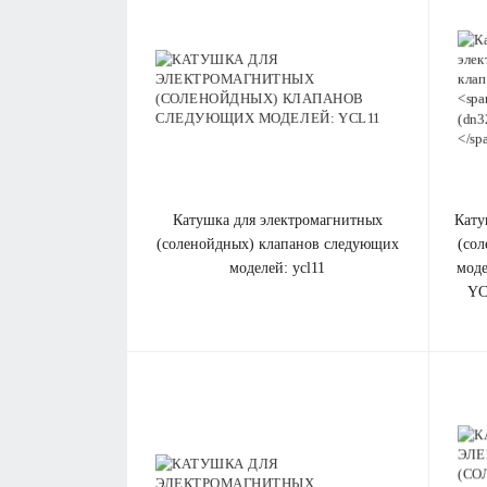
катушка для электромагнитных
кат
(соленойдных) клапанов cледующих
(со
моделей: ycl11
мод
YC