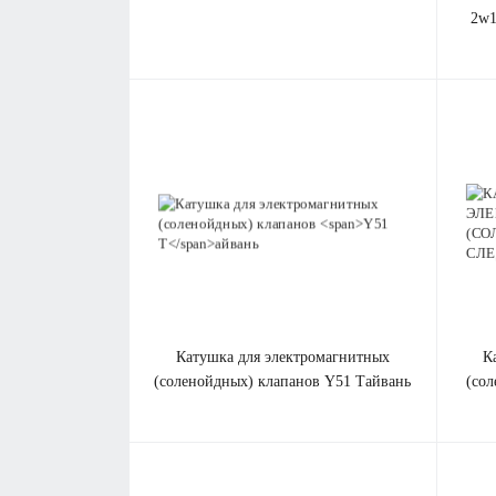
2w1
катушка для электромагнитных
катушка для электромагнитных
(соленойдных) клапанов
Y51 Т
айвань
(со