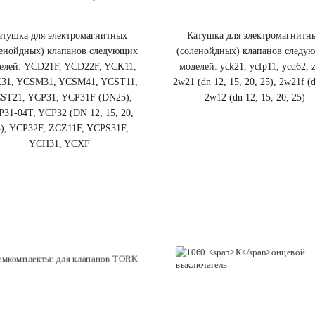
катушка для электромагнитных
ленойдных) клапанов cледующих
(соленойдных) клапанов cледу
елей:
YCD21F, YCD22F, YCK11,
моделей: yck21, ycfp11, ycd62, 
31, YCSM31, YCSM41, YCST11,
2w21 (dn 12, 15, 20, 25), 2w21f (
ST21, YCP31, YCP31F (DN25),
2w12 (dn 12, 15, 20, 25)
31-04T, YCP32 (DN 12, 15, 20,
5), YCP32F, ZCZ11F, YCPS31F,
YCH31, YCXF