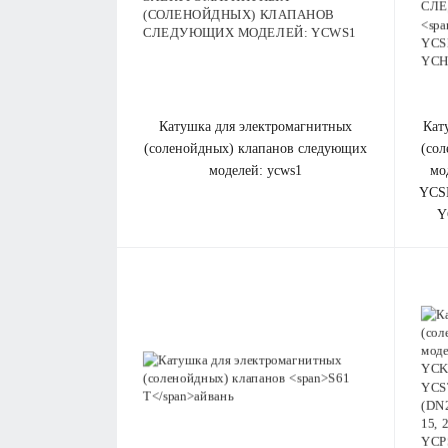
катушка для электромагнитных
ка
(соленойдных) клапанов cледующих
(со
моделей: ycws1
мо
YCS
Y