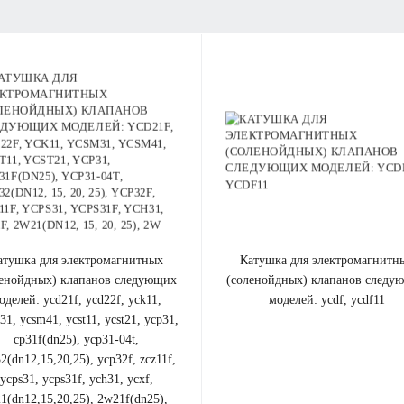
Отправить
Нажимая на кнопку «Отправить», вы даете
согласие на обработку своих персональных данных
.
катушка для электромагнитных
ленойдных) клапанов cледующих
(соленойдных) клапанов cледу
оделей: ycd21f, ycd22f, yck11,
моделей: ycdf, ycdf11
31, ycsm41, ycst11, ycst21, ycp31,
cp31f(dn25), ycp31-04t,
2(dn12,15,20,25), ycp32f, zcz11f,
ycps31, ycps31f, ych31, ycxf,
1(dn12,15,20,25), 2w21f(dn25),