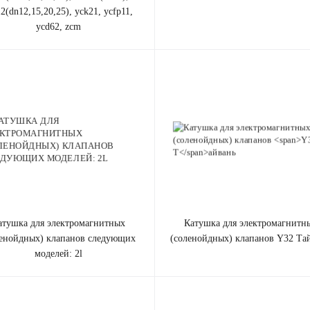
2(dn12,15,20,25), yck21, ycfp11,
ycd62, zcm
катушка для электромагнитных
ленойдных) клапанов cледующих
(соленойдных) клапанов
Y32 Т
а
моделей: 2l