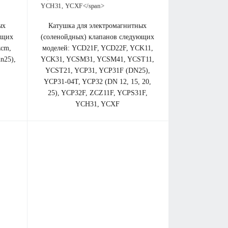
катушка для электромагнитных
ющих
(соленойдных) клапанов cледующих
zcm,
моделей:
YCD21F, YCD22F, YCK11,
dn25),
YCK31, YCSM31, YCSM41, YCST11,
YCST21, YCP31, YCP31F (DN25),
YCP31-04T, YCP32 (DN 12, 15, 20,
25), YCP32F, ZCZ11F, YCPS31F,
YCH31, YCXF