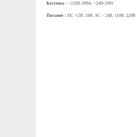
Катушка :
~220В-28ВА; =24В-20Вт
Питание :
DC -12В, 24В; AC – 24В, 110В, 220В