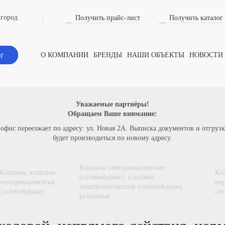
лгород
Получить прайс-лист
Получить каталог
ог
О КОМПАНИИ
БРЕНДЫ
НАШИ ОБЪЕКТЫ
НОВОСТИ
Уважаемые партнёры!
Обращаем Ваше внимание:
 офис переезжает по адресу: ул. Новая 2А. Выписка документов и отгрузк
будет производиться по новому адресу.
клапаны электромагнитные
паны, клапаны
клапан соленойдный 2-х ходовой, непрямого действия,
(соленойдные), клапаны
электромагнитные
но
электромагнитные (соленойдные)
(соленойдные)
све
резьбовые