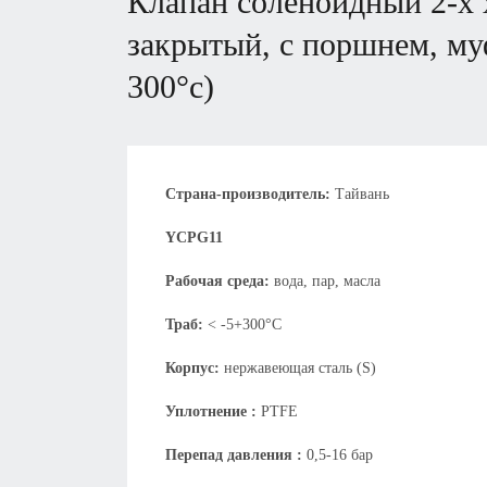
клапан соленойдный 2-х ходовой, непрямого действия, нормально
закрытый, с поршнем, му
300°с)
Страна-производитель:
Тайвань
YCPG11
Рабочая среда:
вода, пар, масла
Траб:
< -5+300°С
Корпус:
нержавеющая сталь (S)
Уплотнение :
PTFE
Перепад давления :
0,5-16 бар