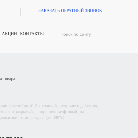
ЗАКАЗАТЬ ОБРАТНЫЙ ЗВОНОК
АКЦИИ
КОНТАКТЫ
а товара
рмально закрытый, с поршнем, муфтовый, на
рхвысокие температуры (до 300°с)