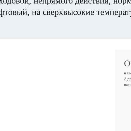
фтовый, на сверхвысокие температ
О
и м
А д
нас
ВАШ
ТЕЛ