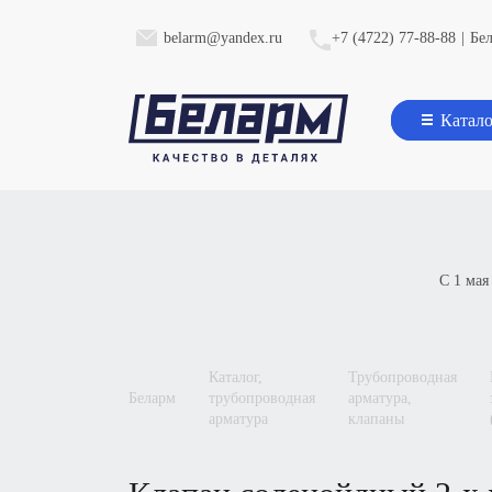
belarm@yandex.ru
+7 (4722) 77-88-88
|
Бе
Катал
С 1 мая
каталог,
трубопроводная
кла
беларм
трубопроводная
арматура,
арматура
клапаны