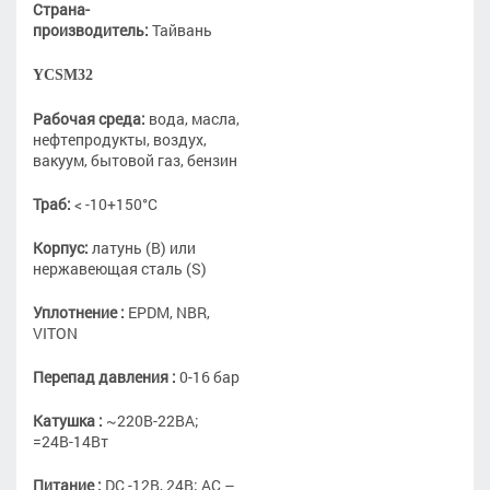
Страна-
производитель:
Тайвань
YCSM32
Рабочая среда:
вода, масла,
нефтепродукты, воздух,
вакуум, бытовой газ, бензин
Траб:
< -10+150°С
Корпус:
латунь (В) или
нержавеющая сталь (S)
Уплотнение :
EPDM, NBR,
VITON
Перепад давления :
0-16 бар
Катушка :
~220В-22ВА;
=24В-14Вт
Питание :
DC -12В, 24В; AC –