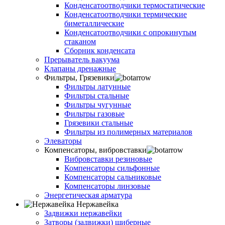
Конденсатоотводчики термостатические
Конденсатоотводчики термические
биметаллические
Конденсатоотводчики с опрокинутым
стаканом
Сборник конденсата
Прерыватель вакуума
Клапаны дренажные
Фильтры, Грязевики
Фильтры латунные
Фильтры стальные
Фильтры чугунные
Фильтры газовые
Грязевики стальные
Фильтры из полимерных материалов
Элеваторы
Компенсаторы, вибровставки
Вибровставки резиновые
Компенсаторы сильфонные
Компенсаторы сальниковые
Компенсаторы линзовые
Энергетическая арматура
Нержавейка
Задвижки нержавейки
Затворы (задвижки) шиберные