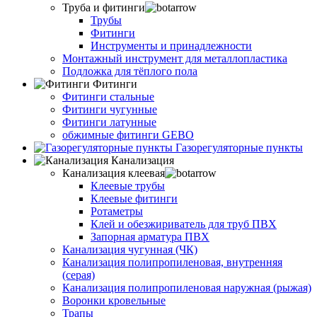
Труба и фитинги
Трубы
Фитинги
Инструменты и принадлежности
Монтажный инструмент для металлопластика
Подложка для тёплого пола
Фитинги
Фитинги стальные
Фитинги чугунные
Фитинги латунные
обжимные фитинги GEBO
Газорегуляторные пункты
Канализация
Канализация клеевая
Клеевые трубы
Клеевые фитинги
Ротаметры
Клей и обезжириватель для труб ПВХ
Запорная арматура ПВХ
Канализация чугунная (ЧК)
Канализация полипропиленовая, внутренняя
(серая)
Канализация полипропиленовая наружная (рыжая)
Воронки кровельные
Трапы