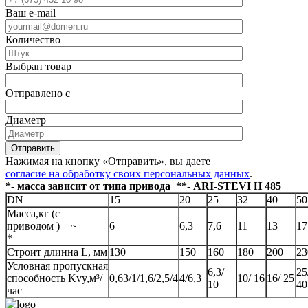
Ваш e-mail
Количество
Выбран товар
Отправлено с
Диаметр
Отправить
Нажимая на кнопку «Отправить», вы даете
согласие на обработку своих персональных данных
.
*- масса зависит от типа привода **- ARI-STEVI H 485
DN
15
20
25
32
40
50
Масса,кг (с
приводом ) ~
6
6,3
7,6
11
13
17
*
Строит длинна L, мм
130
150
160
180
200
23
Условная пропускная
6,3/
25
способность Kvy,м³/
0,63/1/1,6/2,5/4
4/6,3
10/ 16
16/ 25
10
40
час