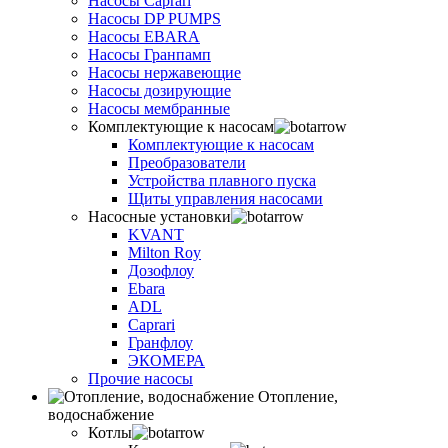
Насосы Caprari
Насосы DP PUMPS
Насосы EBARA
Насосы Гранпамп
Насосы нержавеющие
Насосы дозирующие
Насосы мембранные
Комплектующие к насосам
Комплектующие к насосам
Преобразователи
Устройства плавного пуска
Щиты управления насосами
Насосные установки
KVANT
Milton Roy
Дозофлоу
Ebara
ADL
Caprari
Гранфлоу
ЭКОМЕРА
Прочие насосы
Отопление,
водоснабжение
Котлы