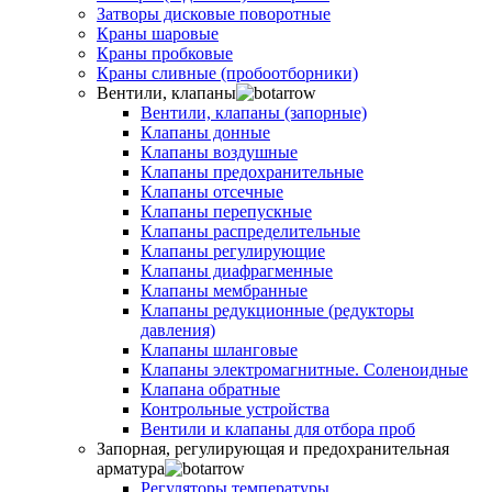
Затворы дисковые поворотные
Краны шаровые
Краны пробковые
Краны сливные (пробоотборники)
Вентили, клапаны
Вентили, клапаны (запорные)
Клапаны донные
Клапаны воздушные
Клапаны предохранительные
Клапаны отсечные
Клапаны перепускные
Клапаны распределительные
Клапаны регулирующие
Клапаны диафрагменные
Клапаны мембранные
Клапаны редукционные (редукторы
давления)
Клапаны шланговые
Клапаны электромагнитные. Соленоидные
Клапана обратные
Контрольные устройства
Вентили и клапаны для отбора проб
Запорная, регулирующая и предохранительная
арматура
Регуляторы температуры