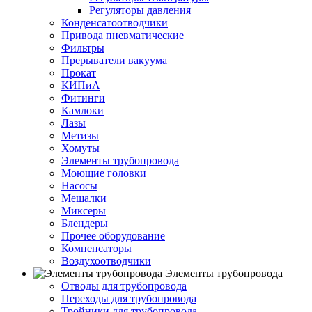
Регуляторы давления
Конденсатоотводчики
Привода пневматические
Фильтры
Прерыватели вакуума
Прокат
КИПиА
Фитинги
Камлоки
Лазы
Метизы
Хомуты
Элементы трубопровода
Моющие головки
Насосы
Мешалки
Миксеры
Блендеры
Прочее оборудование
Компенсаторы
Воздухоотводчики
Элементы трубопровода
Отводы для трубопровода
Переходы для трубопровода
Тройники для трубопровода