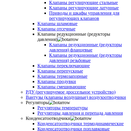
Клапаны регулирующие стальные
Клапаны регулирующие латунные
Приводы и шкафы управления для
регулирующих клапанов
Клапаны шламовые
Клапаны отсечные
Клапаны редукционные (редукторы
давления)
Клапаны редукционные (редукторы
давления) фланцевые
Клапаны редукционные (редукторы
давления) резьбовые
Клапаны переключающие
Клапаны перепускные
Клапаны термозапорные
Клапаны продувки
Клапаны смешивающие
РДУ (регулируемое дроссельное устройство)
Вантузы (клапаны воздушные) воздухоотводчики
Регуляторы
Регуляторы температуры
Регуляторы давления и перепада давления
Конденсатоотводчики
Конденсатоотводчики термодинамические
Конденсатоотводчики поплавковые