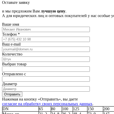
Оставьте заявку
и мы предложим Вам
лучшую цену
.
А для юридических лиц и оптовых покупателей у нас особые у
Ваше имя
Телефон
*
Ваш e-mail
Количество
Выбран товар
Отправлено с
Диаметр
Отправить
Нажимая на кнопку «Отправить», вы даете
согласие на обработку своих персональных данных
.
DN
65
80
100
125
150
200
Масса, кг
21, 2
24, 8
36, 2
48, 4
73, 9
147