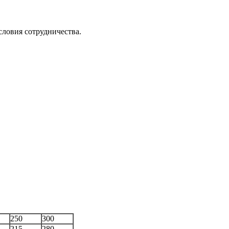
словия сотрудничества.
250
300
215
280