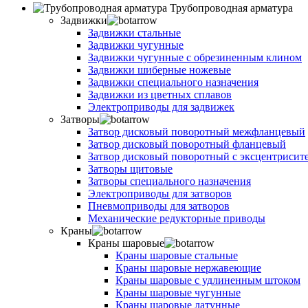
Трубопроводная арматура
Задвижки
Задвижки стальные
Задвижки чугунные
Задвижки чугунные с обрезиненным клином
Задвижки шиберные ножевые
Задвижки специального назначения
Задвижки из цветных сплавов
Электроприводы для задвижек
Затворы
Затвор дисковый поворотный межфланцевый
Затвор дисковый поворотный фланцевый
Затвор дисковый поворотный с эксцентрисит
Затворы щитовые
Затворы специального назначения
Электроприводы для затворов
Пневмоприводы для затворов
Механические редукторные приводы
Краны
Краны шаровые
Краны шаровые стальные
Краны шаровые нержавеющие
Краны шаровые с удлиненным штоком
Краны шаровые чугунные
Краны шаровые латунные