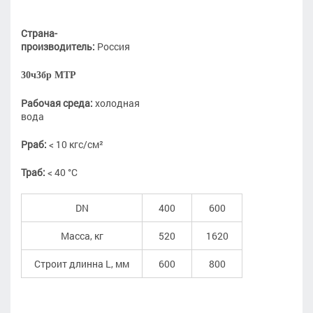
Страна-
производитель:
Россия
30ч3бр МТР
Рабочая среда:
холодная
вода
Рраб:
< 10 кгс/см²
Траб:
< 40 °С
DN
400
600
Масса, кг
520
1620
Строит длинна L, мм
600
800