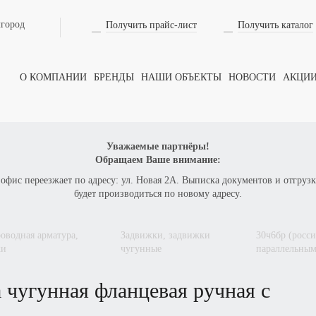
лгород
Получить прайс-лист
Получить каталог
О КОМПАНИИ
БРЕНДЫ
НАШИ ОБЪЕКТЫ
НОВОСТИ
АКЦИ
Уважаемые партнёры!
Обращаем Ваше внимание:
 офис переезжает по адресу: ул. Новая 2А. Выписка документов и отгрузк
будет производиться по новому адресу.
задвижки, задвижки
30ч6бр
(р
осси
ки
чугунные
параллельным
 чугунная фланцевая ручная с