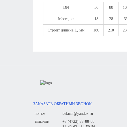
DN
50
80
10
Масса, кг
18
28
3
Строит длинна L, мм
180
210
23
ЗАКАЗАТЬ ОБРАТНЫЙ ЗВОНОК
belarm@yandex.ru
ПОЧТА:
+7 (4722) 77-88-88
ТЕЛЕФОН:
34-42-62 , 34-59-56