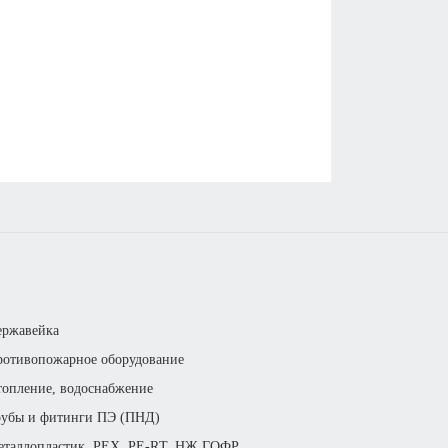
ержавейка
отивопожарное оборудование
опление, водоснабжение
рубы и фитинги ПЭ (ПНД)
еталлопластик, РЕХ, РЕ-RТ, НЖ ГОФР