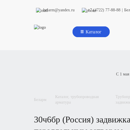
belarm@yandex.ru
+7 (4722) 77-88-88
|
Бе
Каталог
С 1 мая
каталог, трубопроводная
трубопроводная арматура,
беларм
арматура
задвиж
30ч6бр
(Р
оссия) задвижка