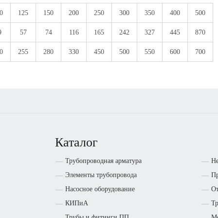
0
125
150
200
250
300
350
400
500
9
57
74
116
165
242
327
445
870
0
255
280
330
450
500
550
600
700
Каталог
Трубопроводная арматура
Н
Элементы трубопровода
Пр
Насосное оборудование
От
КИПиА
Т
Трубы и фитинги ПП
М