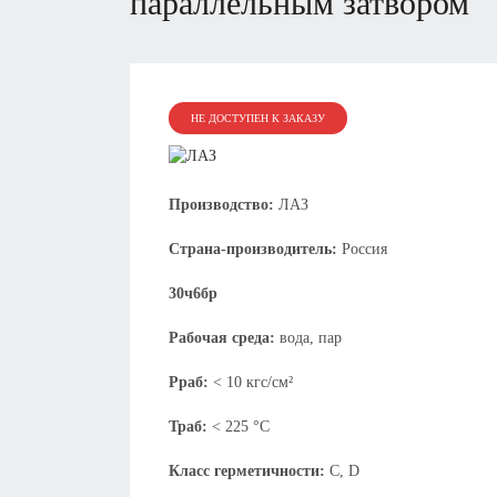
параллельным затвором
НЕ ДОСТУПЕН К ЗАКАЗУ
Производство:
ЛАЗ
Страна-производитель:
Россия
30ч6бр
Рабочая среда:
вода, пар
Рраб:
< 10 кгс/см²
Траб:
< 225 °С
Класс герметичности:
C, D