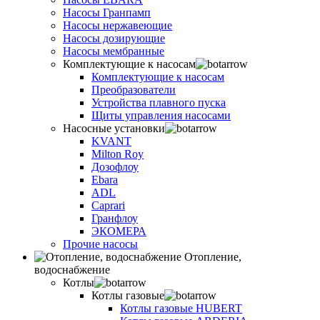
Насосы Гранпамп
Насосы нержавеющие
Насосы дозирующие
Насосы мембранные
Комплектующие к насосам
Комплектующие к насосам
Преобразователи
Устройства плавного пуска
Щиты управления насосами
Насосные установки
KVANT
Milton Roy
Дозофлоу
Ebara
ADL
Caprari
Гранфлоу
ЭКОМЕРА
Прочие насосы
Отопление,
водоснабжение
Котлы
Котлы газовые
Котлы газовые HUBERT