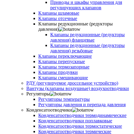
Приводы и шкафы управления для
регулирующих клапанов
Клапаны шламовые
Клапаны отсечные
Клапаны редукционные (редукторы
давления)
Клапаны редукционные (редукторы
давления) фланцевые
Клапаны редукционные (редукторы
давления) резьбовые
Клапаны переключающие
Клапаны перепускные
Клапаны термозапорные
Клапаны продувки
Клапаны смешивающие
РДУ (регулируемое дроссельное устройство)
Вантузы (клапаны воздушные) воздухоотводчики
Регуляторы
Регуляторы температуры
Регуляторы давления и перепада давления
Конденсатоотводчики
Конденсатоотводчики термодинамические
Конденсатоотводчики поплавковые
Конденсатоотводчики термостатические
Конденсатоотводчики термические