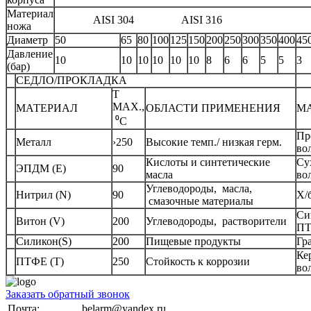
Материал
AISI 304 AISI 316
ножа
Диаметр
50
65
80
100
125
150
200
250
300
350
400
45
Давление
10
10
10
10
10
10
8
6
6
5
5
3
(бар)
СЕДЛО/ПРОКЛАДКА
Н
Т
МAX.,
МАТЕРИАЛ
ОБЛАСТИ ПРИМЕНЕНИЯ
М
⁰С
Пр
Металл
›250
Высокие темп./ низкая герм.
во
Кислоты и синтетические
Су
ЭПДМ (Е)
90
масла
во
Углеводороды, масла,
Нитрил (N)
90
Х/
смазочные материалы
Си
Витон (V)
200
Углеводороды, растворители
П
Силикон(S)
200
Пищевые продукты
Гр
Ке
ПТФЕ (Т)
250
Стойкость к коррозии
во
Заказать обратный звонок
Почта:
belarm@yandex.ru