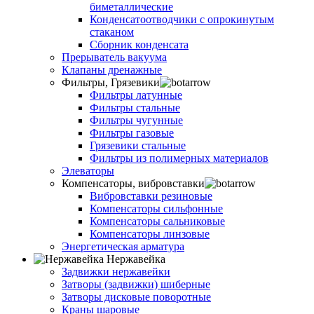
биметаллические
Конденсатоотводчики с опрокинутым
стаканом
Сборник конденсата
Прерыватель вакуума
Клапаны дренажные
Фильтры, Грязевики
Фильтры латунные
Фильтры стальные
Фильтры чугунные
Фильтры газовые
Грязевики стальные
Фильтры из полимерных материалов
Элеваторы
Компенсаторы, вибровставки
Вибровставки резиновые
Компенсаторы сильфонные
Компенсаторы сальниковые
Компенсаторы линзовые
Энергетическая арматура
Нержавейка
Задвижки нержавейки
Затворы (задвижки) шиберные
Затворы дисковые поворотные
Краны шаровые