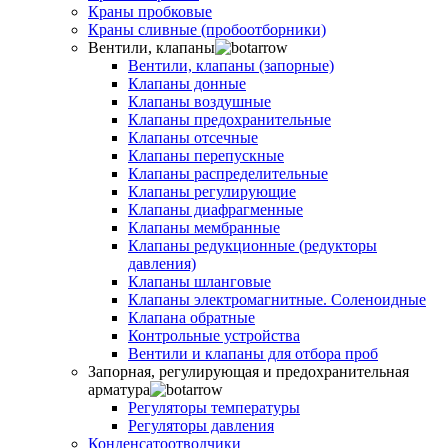
Краны пробковые
Краны сливные (пробоотборники)
Вентили, клапаны
Вентили, клапаны (запорные)
Клапаны донные
Клапаны воздушные
Клапаны предохранительные
Клапаны отсечные
Клапаны перепускные
Клапаны распределительные
Клапаны регулирующие
Клапаны диафрагменные
Клапаны мембранные
Клапаны редукционные (редукторы
давления)
Клапаны шланговые
Клапаны электромагнитные. Соленоидные
Клапана обратные
Контрольные устройства
Вентили и клапаны для отбора проб
Запорная, регулирующая и предохранительная
арматура
Регуляторы температуры
Регуляторы давления
Конденсатоотводчики