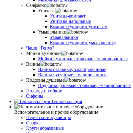
Санфаянс
Унитазы
Унитазы-компакт
Унитазы напольные
Комплектующие к унитазам
Умывальники
Умывальники
Комплектующие к умывальнику
Чаши "Генуя"
Мойки кухонные
Мойки кухонные стальные, эмалированные
Ванны
Ванны стальные, эмалированные
Ванны чугунные, эмалированные
Поддоны душевые
Поддоны душевые стальные, эмалированные
Подводки гибкие
Сифоны
Теплоизоляция
Вспомогательное и прочее оборудование
Перчатки и рукавицы
Сварка
Круги абразивные