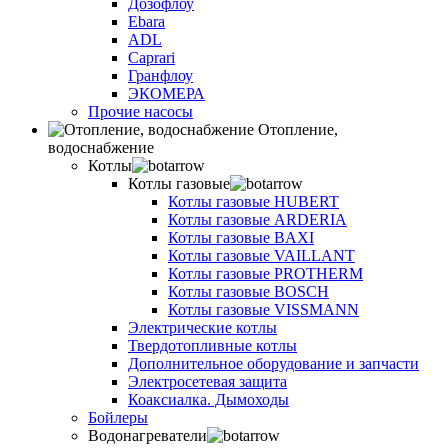
Дозофлоу
Ebara
ADL
Caprari
Гранфлоу
ЭКОМЕРА
Прочие насосы
Отопление,
водоснабжение
Котлы
Котлы газовые
Котлы газовые HUBERT
Котлы газовые ARDERIA
Котлы газовые BAXI
Котлы газовые VAILLANT
Котлы газовые PROTHERM
Котлы газовые BOSCH
Котлы газовые VISSMANN
Электрические котлы
Твердотопливные котлы
Дополнительное оборудование и запчасти
Электросетевая защита
Коаксиалка. Дымоходы
Бойлеры
Водонагреватели