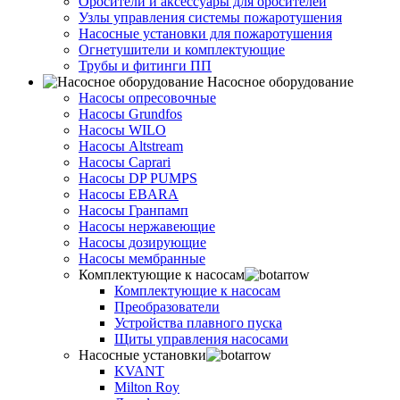
Оросители и аксессуары для оросителей
Узлы управления системы пожаротушения
Насосные установки для пожаротушения
Огнетушители и комплектующие
Трубы и фитинги ПП
Насосное оборудование
Насосы опресовочные
Насосы Grundfos
Насосы WILO
Насосы Altstream
Насосы Caprari
Насосы DP PUMPS
Насосы EBARA
Насосы Гранпамп
Насосы нержавеющие
Насосы дозирующие
Насосы мембранные
Комплектующие к насосам
Комплектующие к насосам
Преобразователи
Устройства плавного пуска
Щиты управления насосами
Насосные установки
KVANT
Milton Roy