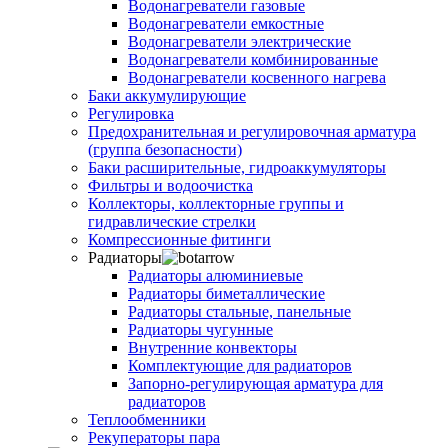
Водонагреватели газовые
Водонагреватели емкостные
Водонагреватели электрические
Водонагреватели комбинированные
Водонагреватели косвенного нагрева
Баки аккумулирующие
Регулировка
Предохранительная и регулировочная арматура
(группа безопасности)
Баки расширительные, гидроаккумуляторы
Фильтры и водоочистка
Коллекторы, коллекторные группы и
гидравлические стрелки
Компрессионные фитинги
Радиаторы
Радиаторы алюминиевые
Радиаторы биметаллические
Радиаторы стальные, панельные
Радиаторы чугунные
Внутренние конвекторы
Комплектующие для радиаторов
Запорно-регулирующая арматура для
радиаторов
Теплообменники
Рекуператоры пара