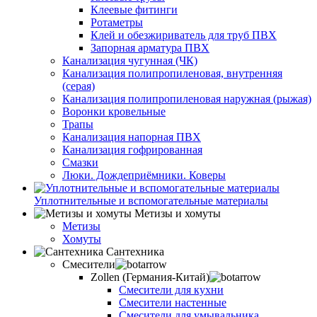
Клеевые фитинги
Ротаметры
Клей и обезжириватель для труб ПВХ
Запорная арматура ПВХ
Канализация чугунная (ЧК)
Канализация полипропиленовая, внутренняя
(серая)
Канализация полипропиленовая наружная (рыжая)
Воронки кровельные
Трапы
Канализация напорная ПВХ
Канализация гофрированная
Смазки
Люки. Дождеприёмники. Коверы
Уплотнительные и вспомогательные материалы
Метизы и хомуты
Метизы
Хомуты
Сантехника
Смесители
Zollen (Германия-Китай)
Смесители для кухни
Смесители настенные
Смесители для умывальника