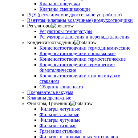
Клапаны продувки
Клапаны смешивающие
РДУ (регулируемое дроссельное устройство)
Вантузы (клапаны воздушные) воздухоотводчики
Регуляторы
Регуляторы температуры
Регуляторы давления и перепада давления
Конденсатоотводчики
Конденсатоотводчики термодинамические
Конденсатоотводчики поплавковые
Конденсатоотводчики термостатические
Конденсатоотводчики термические
биметаллические
Конденсатоотводчики с опрокинутым
стаканом
Сборник конденсата
Прерыватель вакуума
Клапаны дренажные
Фильтры, Грязевики
Фильтры латунные
Фильтры стальные
Фильтры чугунные
Фильтры газовые
Грязевики стальные
Фильтры из полимерных материалов