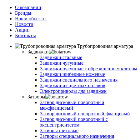
О компании
Бренды
Наши объекты
Новости
Акции
Контакты
Трубопроводная арматура
Задвижки
Задвижки стальные
Задвижки чугунные
Задвижки чугунные с обрезиненным клином
Задвижки шиберные ножевые
Задвижки специального назначения
Задвижки из цветных сплавов
Электроприводы для задвижек
Затворы
Затвор дисковый поворотный
межфланцевый
Затвор дисковый поворотный фланцевый
Затвор дисковый поворотный с
эксцентриситетом
Затворы щитовые
Затворы специального назначения