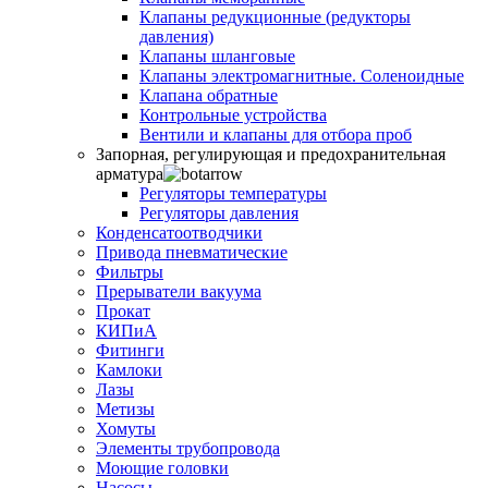
Клапаны редукционные (редукторы
давления)
Клапаны шланговые
Клапаны электромагнитные. Соленоидные
Клапана обратные
Контрольные устройства
Вентили и клапаны для отбора проб
Запорная, регулирующая и предохранительная
арматура
Регуляторы температуры
Регуляторы давления
Конденсатоотводчики
Привода пневматические
Фильтры
Прерыватели вакуума
Прокат
КИПиА
Фитинги
Камлоки
Лазы
Метизы
Хомуты
Элементы трубопровода
Моющие головки
Насосы