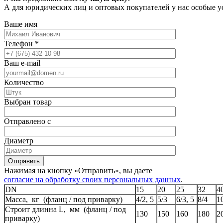
А для юридических лиц и оптовых покупателей у нас особые у
Ваше имя
Телефон
*
Ваш e-mail
Количество
Выбран товар
Отправлено с
Диаметр
Отправить
Нажимая на кнопку «Отправить», вы даете
согласие на обработку своих персональных данных
.
DN
15
20
25
32
4
Масса, кг (фланц / под приварку)
4/2, 5
5/3
6/3, 5
8/4
10
Строит длинна L, мм (фланц / под
130
150
160
180
2
приварку)