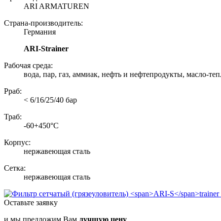
ARI ARMATUREN
Страна-производитель:
Германия
ARI-Strainer
Рабочая среда:
вода, пар, газ, аммиак, нефть и нефтепродукты, масло-теп
Рраб:
< 6/16/25/40 бар
Траб:
-60+450°С
Корпус:
нержавеющая сталь
Сетка:
нержавеющая сталь
Оставьте заявку
и мы предложим Вам
лучшую цену
.