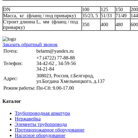
DN
100
125
150
200
Масса, кг (фланц / под приварку)
35/23, 5
51/33
71/49
144
Строит длинна L, мм (фланц / под
350
400
480
600
приварку)
Заказать обратный звонок
Почта:
belarm@yandex.ru
+7 (4722) 77-88-88
Телефон:
34-42-62 , 34-59-56
34-21-84
308023, Россия, г.Белгород,
Адрес:
ул.Богдана Хмельницкого, д.137
Режим работы:
Пн-Сб: 9.00-17.00
Каталог
Трубопроводная арматура
Нержавейка
Элементы трубопровода
Противопожарное оборудование
Насосное оборудование