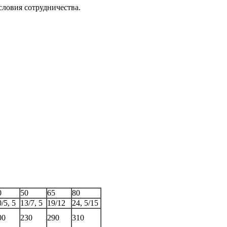
словия сотрудничества.
0
50
65
80
/5, 5
13/7, 5
19/12
24, 5/15
00
230
290
310