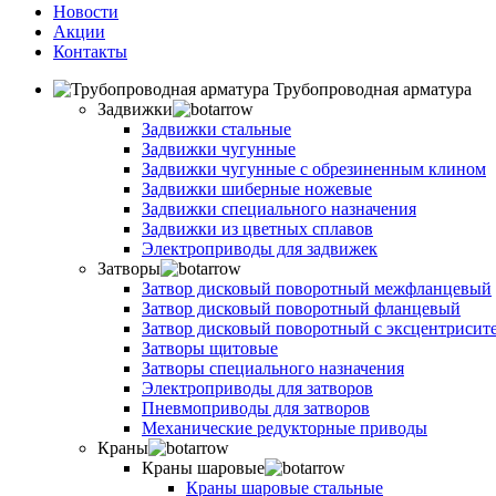
Новости
Акции
Контакты
Трубопроводная арматура
Задвижки
Задвижки стальные
Задвижки чугунные
Задвижки чугунные с обрезиненным клином
Задвижки шиберные ножевые
Задвижки специального назначения
Задвижки из цветных сплавов
Электроприводы для задвижек
Затворы
Затвор дисковый поворотный межфланцевый
Затвор дисковый поворотный фланцевый
Затвор дисковый поворотный с эксцентрисит
Затворы щитовые
Затворы специального назначения
Электроприводы для затворов
Пневмоприводы для затворов
Механические редукторные приводы
Краны
Краны шаровые
Краны шаровые стальные