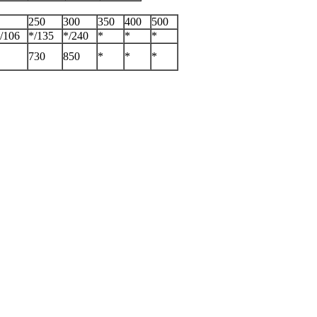
250
300
350
400
500
/106
*/135
*/240
*
*
*
730
850
*
*
*