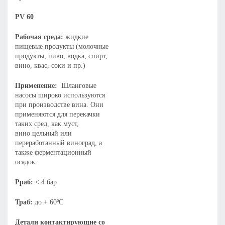
PV 60
Рабочая среда:
жидкие
пищевые продукты (молочные
продукты, пиво, водка, спирт,
вино, квас, соки и пр.)
Применение:
Шланговые
насосы широко используются
при производстве вина. Они
применяются для перекачки
таких сред, как муст,
вино цельный или
переработанный виноград, а
также ферментационный
осадок.
Рраб:
< 4 бар
Траб:
до + 60ºC
Детали контактирующие со