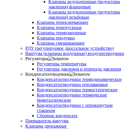
Клапаны редукционные (редукторы
давления) фланцевые
Клапаны редукционные (редукторы
давления) резьбовые
Клапаны переключающие
Клапаны перепускные
Клапаны термозапорные
Клапаны продувки
Клапаны смешивающие
РДУ (регулируемое дроссельное устройство)
Вантузы (клапаны воздушные) воздухоотводчики
Регуляторы
Регуляторы температуры
Регуляторы давления и перепада давления
Конденсатоотводчики
Конденсатоотводчики термодинамические
Конденсатоотводчики поплавковые
Конденсатоотводчики термостатические
Конденсатоотводчики термические
биметаллические
Конденсатоотводчики с опрокинутым
стаканом
Сборник конденсата
Прерыватель вакуума
Клапаны дренажные