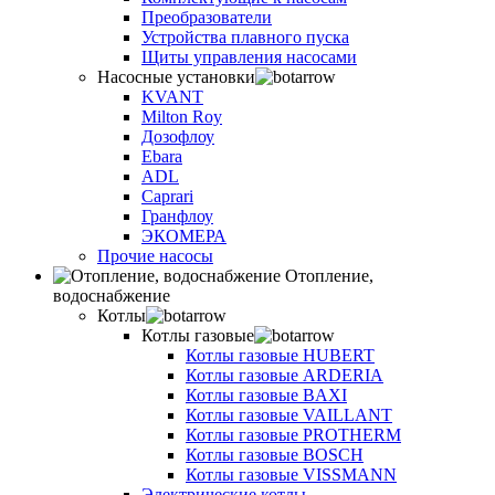
Преобразователи
Устройства плавного пуска
Щиты управления насосами
Насосные установки
KVANT
Milton Roy
Дозофлоу
Ebara
ADL
Caprari
Гранфлоу
ЭКОМЕРА
Прочие насосы
Отопление,
водоснабжение
Котлы
Котлы газовые
Котлы газовые HUBERT
Котлы газовые ARDERIA
Котлы газовые BAXI
Котлы газовые VAILLANT
Котлы газовые PROTHERM
Котлы газовые BOSCH
Котлы газовые VISSMANN
Электрические котлы