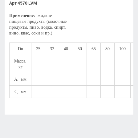
Арт 4570 LVM
Применение:
жидкие
пищевые продукты (молочные
продукты, пиво, водка, спирт,
вино, квас, соки и пр.)
Dn
25
32
40
50
65
80
100
1
Масса,
кг
А, мм
С, мм