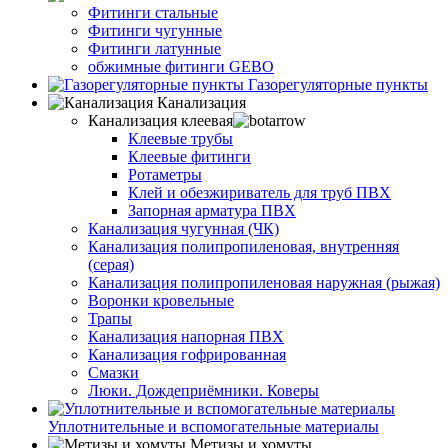
Фитинги стальные
Фитинги чугунные
Фитинги латунные
обжимные фитинги GEBO
Газорегуляторные пункты
Канализация
Канализация клеевая
Клеевые трубы
Клеевые фитинги
Ротаметры
Клей и обезжириватель для труб ПВХ
Запорная арматура ПВХ
Канализация чугунная (ЧК)
Канализация полипропиленовая, внутренняя
(серая)
Канализация полипропиленовая наружная (рыжая)
Воронки кровельные
Трапы
Канализация напорная ПВХ
Канализация гофрированная
Смазки
Люки. Дождеприёмники. Коверы
Уплотнительные и вспомогательные материалы
Метизы и хомуты