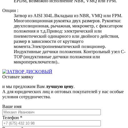
EPDM, возможно исполнение NBR, VMQ или FPM.
Опции :
Затвор из AISI 304L.Вкладыш из NBR, VMQ или FPM.
Многопозиционная рукоятка двух размеров. Рукоятки:
двухпозиционная, рычажная, микрометр, с фиксатором
положения и т.д.Привод: электрический или
пневмотический одинарного или двойного действия,
размер в зависимости от крутящего
момента.Электропневматический позиционер.
Индуктивные датчики положения. Контрольный узел C-
TOP (индуктивные датчики положения или
микропереключатели)..
Оставьте заявку
и мы предложим Вам
лучшую цену
.
А для юридических лиц и оптовых покупателей у нас особые
условия сотрудничества.
Ваше имя
Телефон
*