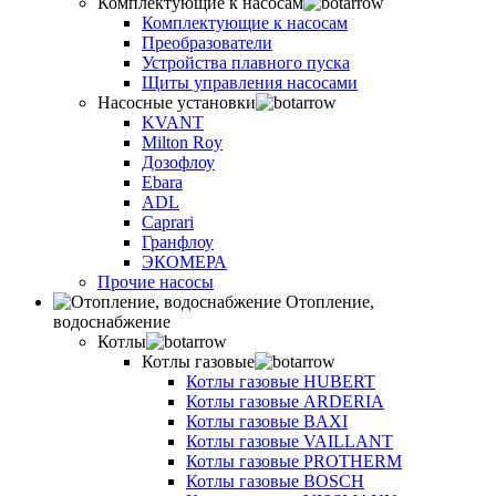
Комплектующие к насосам
Комплектующие к насосам
Преобразователи
Устройства плавного пуска
Щиты управления насосами
Насосные установки
KVANT
Milton Roy
Дозофлоу
Ebara
ADL
Caprari
Гранфлоу
ЭКОМЕРА
Прочие насосы
Отопление,
водоснабжение
Котлы
Котлы газовые
Котлы газовые HUBERT
Котлы газовые ARDERIA
Котлы газовые BAXI
Котлы газовые VAILLANT
Котлы газовые PROTHERM
Котлы газовые BOSCH