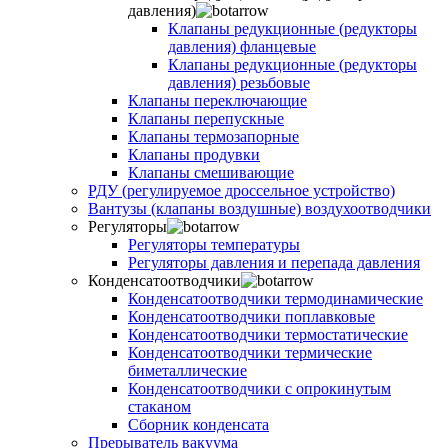
давления)
Клапаны редукционные (редукторы
давления) фланцевые
Клапаны редукционные (редукторы
давления) резьбовые
Клапаны переключающие
Клапаны перепускные
Клапаны термозапорные
Клапаны продувки
Клапаны смешивающие
РДУ (регулируемое дроссельное устройство)
Вантузы (клапаны воздушные) воздухоотводчики
Регуляторы
Регуляторы температуры
Регуляторы давления и перепада давления
Конденсатоотводчики
Конденсатоотводчики термодинамические
Конденсатоотводчики поплавковые
Конденсатоотводчики термостатические
Конденсатоотводчики термические
биметаллические
Конденсатоотводчики с опрокинутым
стаканом
Сборник конденсата
Прерыватель вакуума