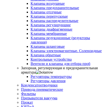
Клапаны воздушные
Клапаны предохранительные
Клапаны отсечные
Клапаны перепускные
Клапаны распределительные
Клапаны регулирующие
Клапаны диафрагменные
Клапаны мембранные
Клапаны редукционные (редукторы
давления)
Клапаны шланговые
Клапаны электромагнитные. Соленоидные
Клапана обратные
Контрольные устройства
Вентили и клапаны для отбора проб
Запорная, регулирующая и предохранительная
арматура
Регуляторы температуры
Регуляторы давления
Конденсатоотводчики
Привода пневматические
Фильтры
Прерыватели вакуума
Прокат
КИПиА