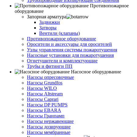
Трубопроводные изолирующие соединения
Противопожарное
оборудование
Запорная арматура
Задвижки
Затворы
Вентили (клапаны)
Противопожарное оборудование
Оросители и аксессуары для оросителей
Узлы управления системы пожаротушения
Насосные установки для пожаротушения
Огнетушители и комплектующие
Трубы и фитинги ПП
Насосное оборудование
Насосы опресовочные
Насосы Grundfos
Насосы WILO
Насосы Altstream
Насосы Caprari
Насосы DP PUMPS
Насосы EBARA
Насосы Гранпамп
Насосы нержавеющие
Насосы дозирующие
Насосы мембранные