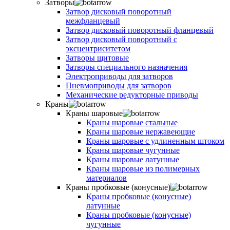
Затворы
Затвор дисковый поворотный
межфланцевый
Затвор дисковый поворотный фланцевый
Затвор дисковый поворотный с
эксцентриситетом
Затворы щитовые
Затворы специального назначения
Электроприводы для затворов
Пневмоприводы для затворов
Механические редукторные приводы
Краны
Краны шаровые
Краны шаровые стальные
Краны шаровые нержавеющие
Краны шаровые с удлиненным штоком
Краны шаровые чугунные
Краны шаровые латунные
Краны шаровые из полимерных
материалов
Краны пробковые (конусные)
Краны пробковые (конусные)
латунные
Краны пробковые (конусные)
чугунные