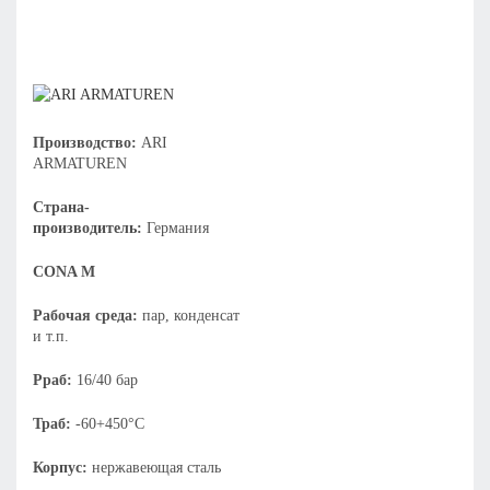
Производство:
ARI
ARMATUREN
Страна-
производитель:
Германия
CONA M
Рабочая среда:
пар, конденсат
и т.п.
Рраб:
16/40 бар
Траб:
-60+450°С
Корпус:
нержавеющая сталь