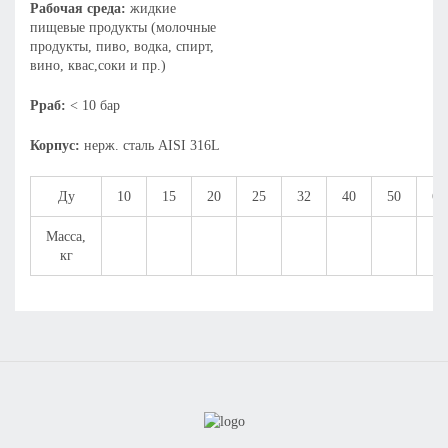
Рабочая среда:
жидкие
пищевые продукты (молочные
продукты, пиво, водка, спирт,
вино, квас,соки и пр.)
Рраб:
< 10 бар
Корпус:
нерж. сталь AISI 316L
Ду
10
15
20
25
32
40
50
65
Масса,
кг