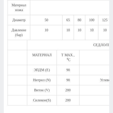
Материал
ножа
Диаметр
50
65
80
100
125
Давление
10
10
10
10
10
(бар)
СЕДЛО/ПР
МАТЕРИАЛ
Т МAX.,
⁰С
ЭПДМ (Е)
90
К
Нитрил (N)
90
Углевод
Витон (V)
200
Силикон(S)
200