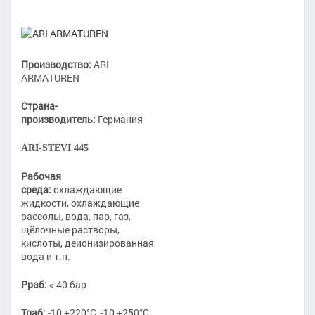
Производство:
ARI
ARMATUREN
Страна-
производитель:
Германия
ARI-STEVI 445
Рабочая
среда:
охлаждающие
жидкости, охлаждающие
рассолы, вода, пар, газ,
щёлочные растворы,
кислоты, деионизированная
вода и т.п.
Рраб:
< 40 бар
Траб:
-10 +220°С, -10 +250°С,