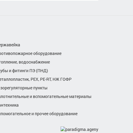
ержавейка
ротивопожарное оборудование
топление, водоснабжение
рубы и фитинги ПЭ (ПНД)
еталлопластик, РЕХ, РЕ-RТ, НЖ ГОФР
азорегуляторные пункты
плотнительные и вспомогательные материалы
антехника
спомогательное и прочее оборудование