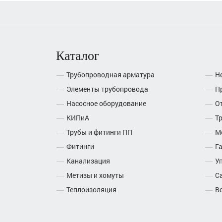
Каталог
Трубопроводная арматура
Н
Элементы трубопровода
П
Насосное оборудование
О
КИПиА
Т
Трубы и фитинги ПП
М
Фитинги
Г
Канализация
У
Метизы и хомуты
С
Теплоизоляция
В