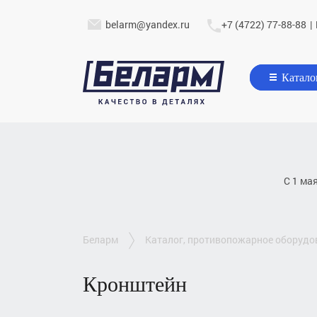
belarm@yandex.ru
+7 (4722) 77-88-88
|
Катало
С 1 ма
беларм
каталог, противопожарное оборудо
кронштейн