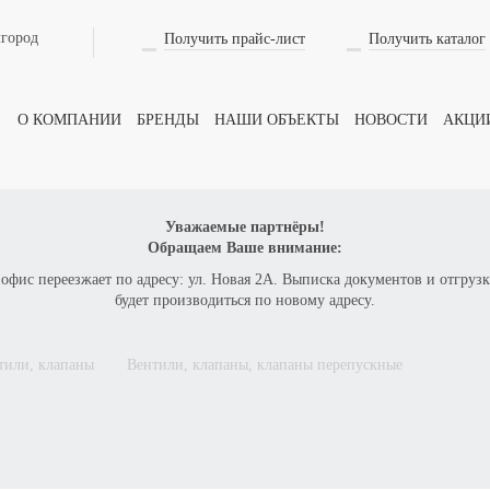
лгород
Получить прайс-лист
Получить каталог
Оформить заказ
на товар
О КОМПАНИИ
БРЕНДЫ
НАШИ ОБЪЕКТЫ
НОВОСТИ
АКЦИ
ВАШЕ ИМЯ
Уважаемые партнёры!
Обращаем Ваше внимание:
 офис переезжает по адресу: ул. Новая 2А. Выписка документов и отгрузк
ТЕЛЕФОН
будет производиться по новому адресу.
нтили, клапаны
вентили, клапаны, клапаны перепускные
КОЛИЧЕСТВО