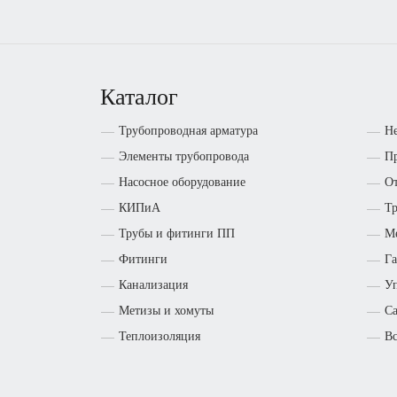
Каталог
Трубопроводная арматура
Н
Элементы трубопровода
Пр
Насосное оборудование
От
КИПиА
Т
Трубы и фитинги ПП
М
Фитинги
Га
Канализация
Уп
Метизы и хомуты
Са
Теплоизоляция
Вс