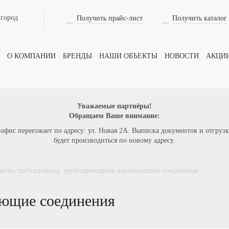
лгород
Получить прайс-лист
Получить каталог
Оформить заказ
на товар
О КОМПАНИИ
БРЕНДЫ
НАШИ ОБЪЕКТЫ
НОВОСТИ
АКЦИ
ВАШЕ ИМЯ
Уважаемые партнёры!
Обращаем Ваше внимание:
 офис переезжает по адресу: ул. Новая 2А. Выписка документов и отгрузк
ТЕЛЕФОН
будет производиться по новому адресу.
менты трубопровода, трубопроводные изолирующие соединения
КОЛИЧЕСТВО
ющие соединения