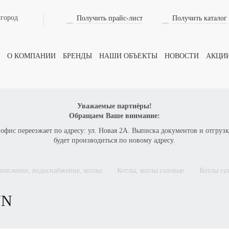
лгород
Получить прайс-лист
Получить каталог
Оформить заказ
на товар
О КОМПАНИИ
БРЕНДЫ
НАШИ ОБЪЕКТЫ
НОВОСТИ
АКЦИ
ВАШЕ ИМЯ
Уважаемые партнёры!
Обращаем Ваше внимание:
 офис переезжает по адресу: ул. Новая 2А. Выписка документов и отгрузк
ТЕЛЕФОН
будет производиться по новому адресу.
отопление, водоснабжение, котлы
котлы, котлы газовые
котлы га
КОЛИЧЕСТВО
NN