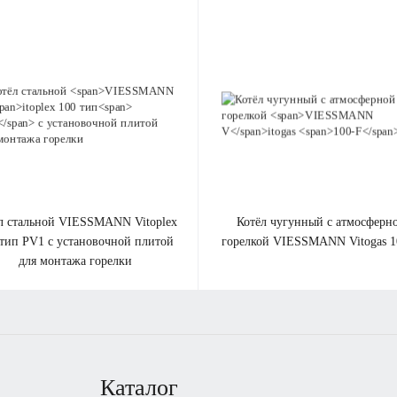
Отправить
Нажимая на кнопку «Отправить», вы даете
согласие на обработку своих персональных данных
.
ёл стальной
VIESSMANN V
itoplex
котёл чугунный с атмосферной
 тип
PV1
с установочной плитой
горелкой
VIESSMANN V
itogas
1
для монтажа горелки
Каталог