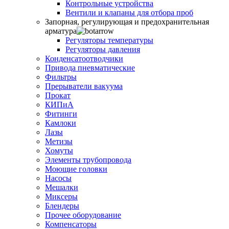
Контрольные устройства
Вентили и клапаны для отбора проб
Запорная, регулирующая и предохранительная
арматура
Регуляторы температуры
Регуляторы давления
Конденсатоотводчики
Привода пневматические
Фильтры
Прерыватели вакуума
Прокат
КИПиА
Фитинги
Камлоки
Лазы
Метизы
Хомуты
Элементы трубопровода
Моющие головки
Насосы
Мешалки
Миксеры
Блендеры
Прочее оборудование
Компенсаторы