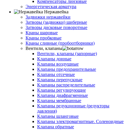
Компенсаторы линзовые
Энергетическая арматура
Нержавейка
Задвижки нержавейки
Затворы (задвижки) шиберные
Затворы дисковые поворотные
Краны шаровые
Краны пробковые
Краны сливные (пробоотборники)
Вентили, клапаны
Вентили, клапаны (запорные)
Клапаны донные
Клапаны воздушные
Клапаны предохранительные
Клапаны отсечные
Клапаны перепускные
Клапаны распределительные
Клапаны регулирующие
Клапаны диафрагменные
Клапаны мембранные
Клапаны редукционные (редукторы
давления)
Клапаны шланговые
Клапаны электромагнитные. Соленоидные
Клапана обратные