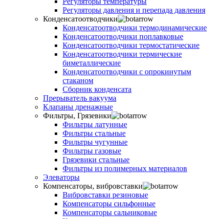
Регуляторы температуры
Регуляторы давления и перепада давления
Конденсатоотводчики
Конденсатоотводчики термодинамические
Конденсатоотводчики поплавковые
Конденсатоотводчики термостатические
Конденсатоотводчики термические
биметаллические
Конденсатоотводчики с опрокинутым
стаканом
Сборник конденсата
Прерыватель вакуума
Клапаны дренажные
Фильтры, Грязевики
Фильтры латунные
Фильтры стальные
Фильтры чугунные
Фильтры газовые
Грязевики стальные
Фильтры из полимерных материалов
Элеваторы
Компенсаторы, вибровставки
Вибровставки резиновые
Компенсаторы сильфонные
Компенсаторы сальниковые