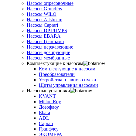
Насосы опресовочные
Насосы Grundfos
Насосы WILO
Насосы Altstream
Насосы Caprari
Насосы DP PUMPS
Насосы EBARA
Насосы Гранпамп
Насосы нержавеющие
Насосы дозирующие
Насосы мембранные
Комплектующие к насосам
Комплектующие к насосам
Преобразователи
Устройства плавного пуска
Щиты управления насосами
Насосные установки
KVANT
Milton Roy
Дозофлоу
Ebara
ADL
Caprari
Гранфлоу
ЭКОМЕРА