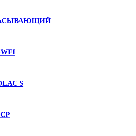
САСЫВАЮЩИЙ
SWFI
OLAC S
HCP