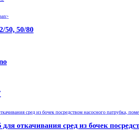
2/50, 50/80
no
F
5
для откачивания сред из бочек посредс