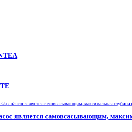
NTEА
NTE
асос является самовсасывающим, макси