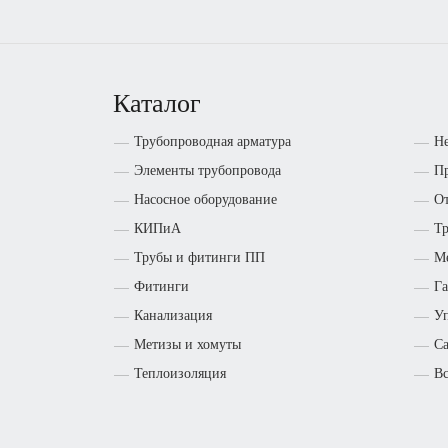
Каталог
Трубопроводная арматура
Н
Элементы трубопровода
Пр
Насосное оборудование
От
КИПиА
Т
Трубы и фитинги ПП
М
Фитинги
Га
Канализация
Уп
Метизы и хомуты
Са
Теплоизоляция
Вс