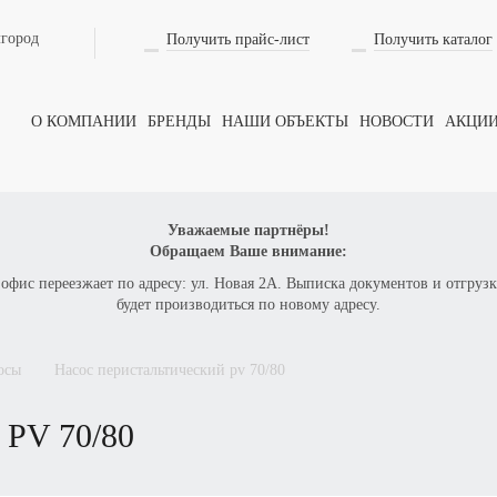
лгород
Получить прайс-лист
Получить каталог
О КОМПАНИИ
БРЕНДЫ
НАШИ ОБЪЕКТЫ
НОВОСТИ
АКЦИ
Уважаемые партнёры!
Обращаем Ваше внимание:
 офис переезжает по адресу: ул. Новая 2А. Выписка документов и отгрузк
будет производиться по новому адресу.
сосы
насос перистальтический
pv 70/80
й
PV 70/80