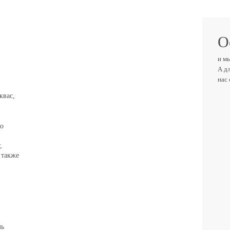
О
и м
А д
нас
квас,
ВАШ
ко
,
ТЕЛ
 также
ВАШ 
ль