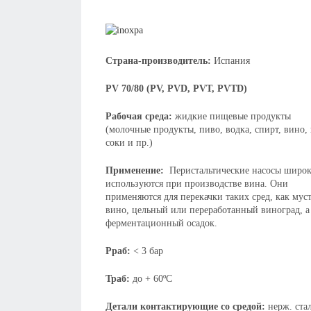
Страна-производитель:
Испания
PV 70/80 (PV, PVD, PVT, PVTD)
Рабочая среда:
жидкие пищевые продукты
(молочные продукты, пиво, водка, спирт, вино, 
соки и пр.)
Применение:
Перистальтические насосы широ
используются при производстве вина. Они
применяются для перекачки таких сред, как муст
вино, цельный или переработанный виноград, а
ферментационный осадок.
Рраб:
< 3 бар
Траб:
до + 60ºC
Детали контактирующие со средой:
нерж. ста