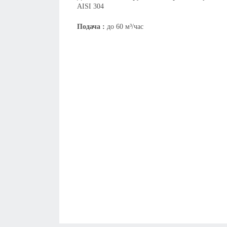
AISI 304
Подача :
до 60 м³/час