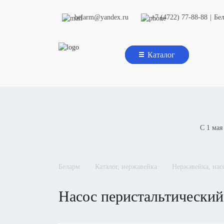
belarm@yandex.ru
+7 (4722) 77-88-88
|
Бе
Каталог
С 1 мая
беларм
каталог, нержавейка
нержавейка, на
насос перистальтически