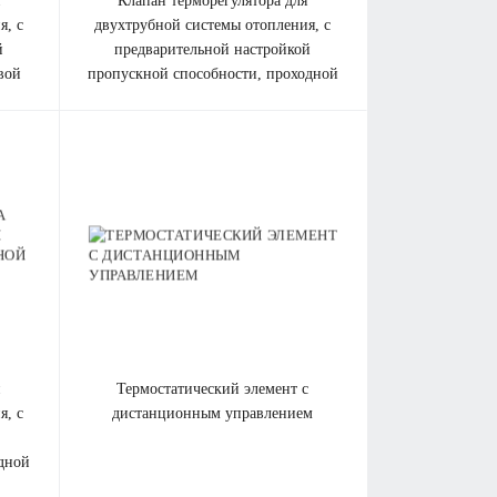
клапан терморегулятора для
я, с
двухтрубной системы отопления, с
й
предварительной настройкой
вой
пропускной способности, проходной
термостатический элемент c
я, с
дистанционным управлением
дной