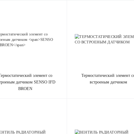
элемент cо
термостатический элемент cо
троеным датчиком
SENSO IFD
встроеным датчиком
BROEN