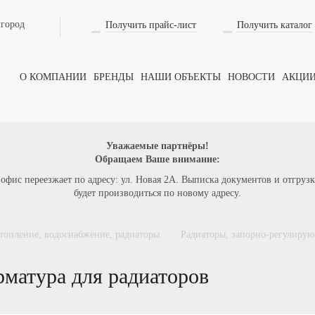
лгород
Получить прайс-лист
Получить каталог
Оформить заказ
на товар
О КОМПАНИИ
БРЕНДЫ
НАШИ ОБЪЕКТЫ
НОВОСТИ
АКЦИ
ВАШЕ ИМЯ
Уважаемые партнёры!
Обращаем Ваше внимание:
 офис переезжает по адресу: ул. Новая 2А. Выписка документов и отгрузк
ТЕЛЕФОН
будет производиться по новому адресу.
отопление, водоснабжение, радиаторы
радиаторы, запорно-регулирую
КОЛИЧЕСТВО
матура для радиаторов