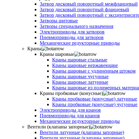
Затвор дисковый поворотный межфланцевый
Затвор дисковый поворотный фланцевый
Затвор дисковый поворотный с эксцентрисит
Затворы щитовые
Затворы специального назначения
Электроприводы для затворов
Пневмоприводы для затворов
Механические редукторные приводы
Краны
Краны шаровые
Краны шаровые стальные
Краны шаровые нержавеющие
Краны шаровые с удлиненным штоком
Краны шаровые чугунные
Краны шаровые латунные
Краны шаровые из полимерных материа
Краны пробковые (конусные)
Краны пробковые (конусные) латунные
Краны пробковые (конусные) чугунные
Электроприводы для кранов
Пневмоприводы для кранов
Механические редукторные приводы
Вентили (клапаны запорные)
Вентили латунные (клапаны запорные)
Вентили чугунные (клапаны запорные)