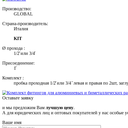
Производство:
GLOBAL
Страна-производитель:
Италия
KIT
Ø прохода :
1/2̋ или 3/4̋
Присоединение:
1̋
Комплект :
пробка проходная 1/2̋ или 3/4 ̋ левая и правая по 2шт, з
Оставьте заявку
и мы предложим Вам
лучшую цену
.
А для юридических лиц и оптовых покупателей у нас особые у
Ваше имя