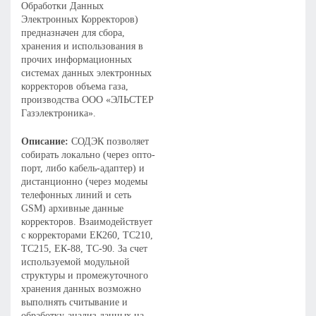
Обработки Данных
Электронных Корректоров)
предназначен для сбора,
хранения и использования в
прочих информационных
системах данных электронных
корректоров объема газа,
производства ООО «ЭЛЬСТЕР
Газэлектроника».
Описание:
СОДЭК позволяет
собирать локально (через опто-
порт, либо кабель-адаптер) и
дистанционно (через модемы
телефонных линий и сеть
GSM) архивные данные
корректоров. Взаимодействует
с корректорами ЕК260, ТС210,
ТС215, ЕК-88, ТС-90. За счет
используемой модульной
структуры и промежуточного
хранения данных возможно
выполнять считывание и
обработку-анализ данных на