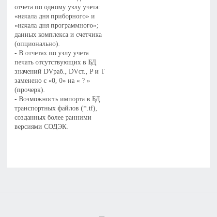
отчета по одному узлу учета:
«начала дня приборного» и
«начала дня программного»;
данных комплекса и счетчика
(опционально).
- В отчетах по узлу учета
печать отсутствующих в БД
значений DVраб., DVст., P и T
заменено с «0, 0» на « ? »
(прочерк).
- Возможность импорта в БД
транспортных файлов (*.tf),
созданных более ранними
версиями СОДЭК.