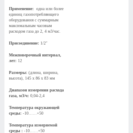
Применение:
одна или более
единиц газопотребляющего
оборудования с суммарным
максимальным часовым
расходом газа до 2, 4 м3/час.
Присоединение:
1/2ʺ
Межповерочный интервал,
лет:
12
Размеры:
(длина, ширина,
высота), 145 х 86 х 83 мм
Диапазон измерения расхода
газа, м3/ч:
0,04-2,4
Температура окружающей
среды:
-10……+50
Температура измеряемой
среды :
-10……+50