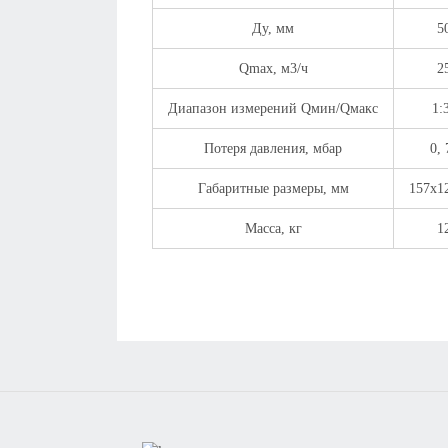
Ду, мм
5
Qmax, м3/ч
2
Диапазон измерений Qмин/Qмакс
1:
Потеря давления, мбар
0, 
Габаритные размеры, мм
157x1
Масса, кг
1