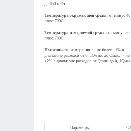
до 650 м3/ч;
Температура окружающей среды:
от минус 40
плюс 700С;
Температура измеряемой среды :
от минус 30 
плюс 700С;
Погрешность измерения :
- не более ±1% в
диапазоне расходов от 0, 1Qмакс до Qмакс; - не
±2% в диапазоне расходов от Qmин до 0, 1Qмак
Параметры
G1