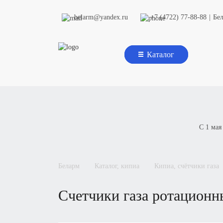
belarm@yandex.ru
+7 (4722) 77-88-88
|
Бе
Каталог
С 1 мая
беларм
каталог, кипиа
кипиа, счётчики газа
счетчики газа ротационн