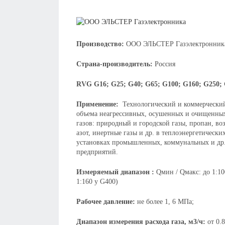
Производство:
ООО ЭЛЬСТЕР Газэлектронник
Страна-производитель:
Россия
RVG G16; G25; G40; G65; G100; G160; G250;
Применение:
Технологический и коммерческий
объема неагрессивных, осушенных и очищенны
газов: природный и городской газы, пропан, во
азот, инертные газы и др. в теплоэнергетически
установках промышленных, коммунальных и др
предприятий.
Измеряемый диапазон :
Qмин / Qмакс: до 1:10
1:160 у G400)
Рабочее давление:
не более 1, 6 МПа;
Диапазон измерения расхода газа, м3/ч:
от 0.