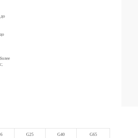
КОЛ
 до
до
ДИА
 более
с;
Нажи
согл
6
G25
G40
G65