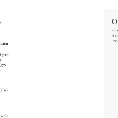
О
а
и м
А д
нас
 G400
ВАШ
 учет
х
здух,
х
.
ТЕЛ
0 (до
ВАШ 
8 м3/ч