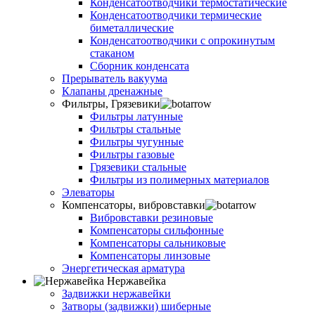
Конденсатоотводчики термостатические
Конденсатоотводчики термические
биметаллические
Конденсатоотводчики с опрокинутым
стаканом
Сборник конденсата
Прерыватель вакуума
Клапаны дренажные
Фильтры, Грязевики
Фильтры латунные
Фильтры стальные
Фильтры чугунные
Фильтры газовые
Грязевики стальные
Фильтры из полимерных материалов
Элеваторы
Компенсаторы, вибровставки
Вибровставки резиновые
Компенсаторы сильфонные
Компенсаторы сальниковые
Компенсаторы линзовые
Энергетическая арматура
Нержавейка
Задвижки нержавейки
Затворы (задвижки) шиберные