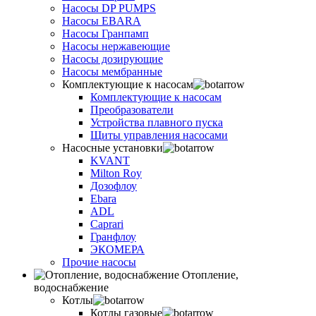
Насосы DP PUMPS
Насосы EBARA
Насосы Гранпамп
Насосы нержавеющие
Насосы дозирующие
Насосы мембранные
Комплектующие к насосам
Комплектующие к насосам
Преобразователи
Устройства плавного пуска
Щиты управления насосами
Насосные установки
KVANT
Milton Roy
Дозофлоу
Ebara
ADL
Caprari
Гранфлоу
ЭКОМЕРА
Прочие насосы
Отопление,
водоснабжение
Котлы
Котлы газовые