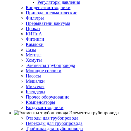
Регуляторы давления
Конденсатоотводчики
Привода пневматические
Фильтры
Прерыватели вакуума
Прокат
КИПиА
Фитинги
Камлоки
Лазы
Метизы
Хомуты
Элементы трубопровода
Моющие головки
Насосы
Мешалки
Миксеры
Блендеры
Прочее оборудование
Компенсаторы
Воздухоотводчики
Элементы трубопровода
Отводы для трубопровода
Переходы для трубопровода
Тройники для трубопровода