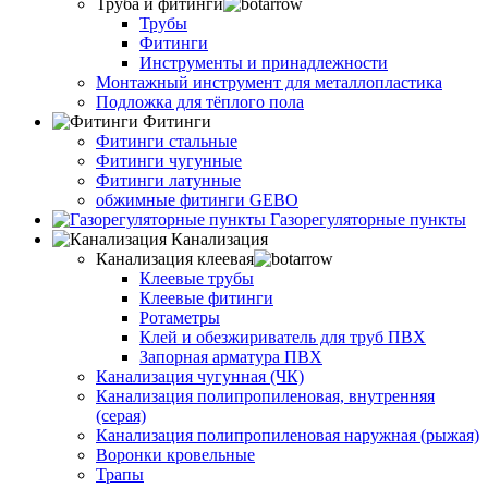
Труба и фитинги
Трубы
Фитинги
Инструменты и принадлежности
Монтажный инструмент для металлопластика
Подложка для тёплого пола
Фитинги
Фитинги стальные
Фитинги чугунные
Фитинги латунные
обжимные фитинги GEBO
Газорегуляторные пункты
Канализация
Канализация клеевая
Клеевые трубы
Клеевые фитинги
Ротаметры
Клей и обезжириватель для труб ПВХ
Запорная арматура ПВХ
Канализация чугунная (ЧК)
Канализация полипропиленовая, внутренняя
(серая)
Канализация полипропиленовая наружная (рыжая)
Воронки кровельные
Трапы