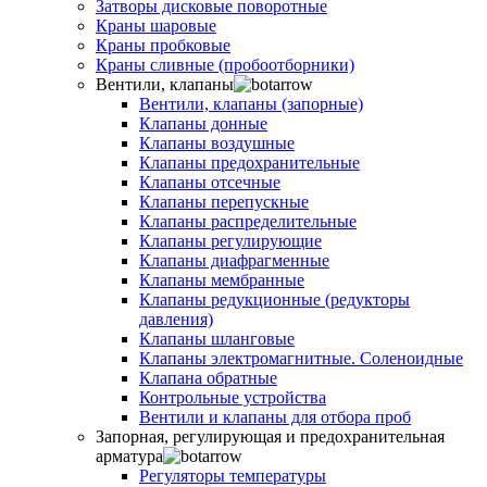
Затворы дисковые поворотные
Краны шаровые
Краны пробковые
Краны сливные (пробоотборники)
Вентили, клапаны
Вентили, клапаны (запорные)
Клапаны донные
Клапаны воздушные
Клапаны предохранительные
Клапаны отсечные
Клапаны перепускные
Клапаны распределительные
Клапаны регулирующие
Клапаны диафрагменные
Клапаны мембранные
Клапаны редукционные (редукторы
давления)
Клапаны шланговые
Клапаны электромагнитные. Соленоидные
Клапана обратные
Контрольные устройства
Вентили и клапаны для отбора проб
Запорная, регулирующая и предохранительная
арматура
Регуляторы температуры