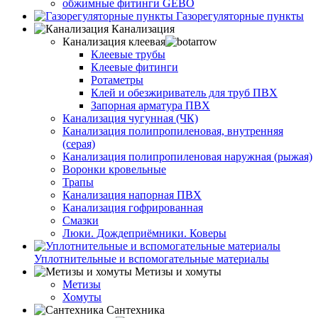
обжимные фитинги GEBO
Газорегуляторные пункты
Канализация
Канализация клеевая
Клеевые трубы
Клеевые фитинги
Ротаметры
Клей и обезжириватель для труб ПВХ
Запорная арматура ПВХ
Канализация чугунная (ЧК)
Канализация полипропиленовая, внутренняя
(серая)
Канализация полипропиленовая наружная (рыжая)
Воронки кровельные
Трапы
Канализация напорная ПВХ
Канализация гофрированная
Смазки
Люки. Дождеприёмники. Коверы
Уплотнительные и вспомогательные материалы
Метизы и хомуты
Метизы
Хомуты
Сантехника