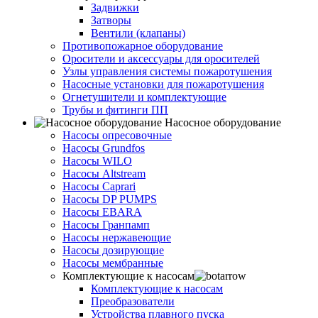
Задвижки
Затворы
Вентили (клапаны)
Противопожарное оборудование
Оросители и аксессуары для оросителей
Узлы управления системы пожаротушения
Насосные установки для пожаротушения
Огнетушители и комплектующие
Трубы и фитинги ПП
Насосное оборудование
Насосы опресовочные
Насосы Grundfos
Насосы WILO
Насосы Altstream
Насосы Caprari
Насосы DP PUMPS
Насосы EBARA
Насосы Гранпамп
Насосы нержавеющие
Насосы дозирующие
Насосы мембранные
Комплектующие к насосам
Комплектующие к насосам
Преобразователи
Устройства плавного пуска