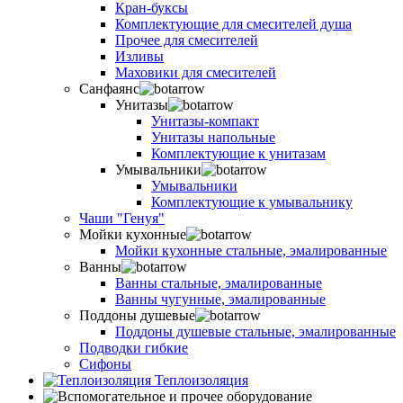
Кран-буксы
Комплектующие для смесителей душа
Прочее для смесителей
Изливы
Маховики для смесителей
Санфаянс
Унитазы
Унитазы-компакт
Унитазы напольные
Комплектующие к унитазам
Умывальники
Умывальники
Комплектующие к умывальнику
Чаши "Генуя"
Мойки кухонные
Мойки кухонные стальные, эмалированные
Ванны
Ванны стальные, эмалированные
Ванны чугунные, эмалированные
Поддоны душевые
Поддоны душевые стальные, эмалированные
Подводки гибкие
Сифоны
Теплоизоляция