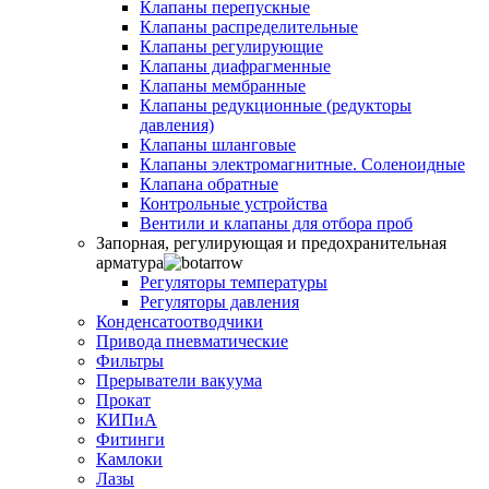
Клапаны перепускные
Клапаны распределительные
Клапаны регулирующие
Клапаны диафрагменные
Клапаны мембранные
Клапаны редукционные (редукторы
давления)
Клапаны шланговые
Клапаны электромагнитные. Соленоидные
Клапана обратные
Контрольные устройства
Вентили и клапаны для отбора проб
Запорная, регулирующая и предохранительная
арматура
Регуляторы температуры
Регуляторы давления
Конденсатоотводчики
Привода пневматические
Фильтры
Прерыватели вакуума
Прокат
КИПиА
Фитинги
Камлоки
Лазы