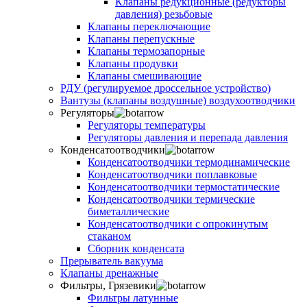
Клапаны редукционные (редукторы
давления) резьбовые
Клапаны переключающие
Клапаны перепускные
Клапаны термозапорные
Клапаны продувки
Клапаны смешивающие
РДУ (регулируемое дроссельное устройство)
Вантузы (клапаны воздушные) воздухоотводчики
Регуляторы
Регуляторы температуры
Регуляторы давления и перепада давления
Конденсатоотводчики
Конденсатоотводчики термодинамические
Конденсатоотводчики поплавковые
Конденсатоотводчики термостатические
Конденсатоотводчики термические
биметаллические
Конденсатоотводчики с опрокинутым
стаканом
Сборник конденсата
Прерыватель вакуума
Клапаны дренажные
Фильтры, Грязевики
Фильтры латунные