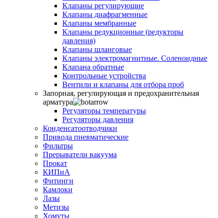
Клапаны регулирующие
Клапаны диафрагменные
Клапаны мембранные
Клапаны редукционные (редукторы
давления)
Клапаны шланговые
Клапаны электромагнитные. Соленоидные
Клапана обратные
Контрольные устройства
Вентили и клапаны для отбора проб
Запорная, регулирующая и предохранительная
арматура
Регуляторы температуры
Регуляторы давления
Конденсатоотводчики
Привода пневматические
Фильтры
Прерыватели вакуума
Прокат
КИПиА
Фитинги
Камлоки
Лазы
Метизы
Хомуты