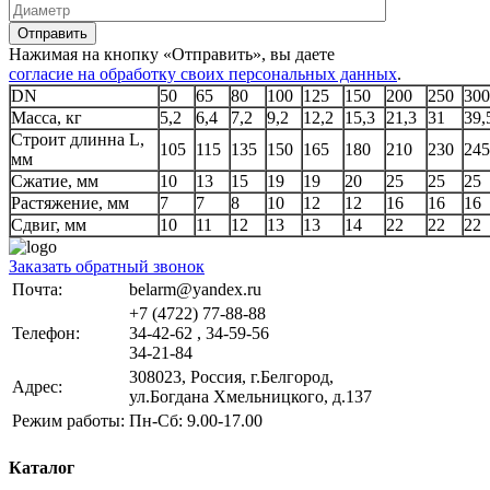
Отправить
Нажимая на кнопку «Отправить», вы даете
согласие на обработку своих персональных данных
.
DN
50
65
80
100
125
150
200
250
300
Масса, кг
5,2
6,4
7,2
9,2
12,2
15,3
21,3
31
39,
Строит длинна L,
105
115
135
150
165
180
210
230
245
мм
Сжатие, мм
10
13
15
19
19
20
25
25
25
Растяжение, мм
7
7
8
10
12
12
16
16
16
Сдвиг, мм
10
11
12
13
13
14
22
22
22
Заказать обратный звонок
Почта:
belarm@yandex.ru
+7 (4722) 77-88-88
Телефон:
34-42-62 , 34-59-56
34-21-84
308023, Россия, г.Белгород,
Адрес:
ул.Богдана Хмельницкого, д.137
Режим работы:
Пн-Сб: 9.00-17.00
Каталог