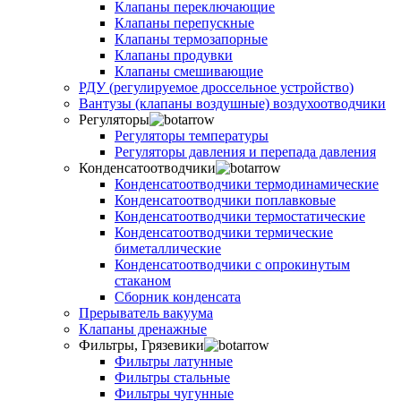
Клапаны переключающие
Клапаны перепускные
Клапаны термозапорные
Клапаны продувки
Клапаны смешивающие
РДУ (регулируемое дроссельное устройство)
Вантузы (клапаны воздушные) воздухоотводчики
Регуляторы
Регуляторы температуры
Регуляторы давления и перепада давления
Конденсатоотводчики
Конденсатоотводчики термодинамические
Конденсатоотводчики поплавковые
Конденсатоотводчики термостатические
Конденсатоотводчики термические
биметаллические
Конденсатоотводчики с опрокинутым
стаканом
Сборник конденсата
Прерыватель вакуума
Клапаны дренажные
Фильтры, Грязевики
Фильтры латунные
Фильтры стальные
Фильтры чугунные