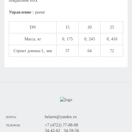
покрытием Н9Х
Управление :
рычаг
DN
15
20
25
Масса, кг
0, 175
0, 243
0, 410
Строит длинна L, мм
57
64
72
belarm@yandex.ru
ПОЧТА:
+7 (4722) 77-88-88
ТЕЛЕФОН:
34-42-62 , 34-59-56