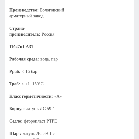
Производство:
Бологовский
арматурный завод
Страна-
производитель:
Россия
11б27п1 А31
Рабочая среда:
вода, пар
Рраб:
< 16 бар
Траб:
< +1+150°С
Класс герметичности:
«А»
Корпус:
латунь ЛС 59-1
Седло:
фторопласт PTFE
Шар :
латунь ЛС 59-1 с