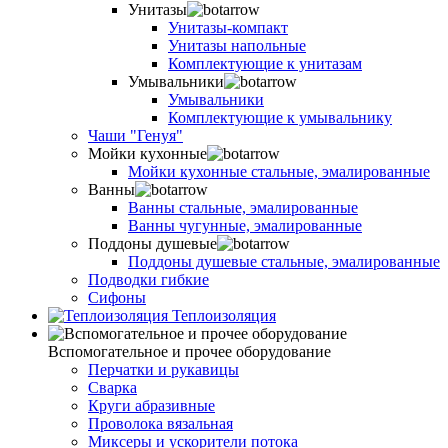
Унитазы
Унитазы-компакт
Унитазы напольные
Комплектующие к унитазам
Умывальники
Умывальники
Комплектующие к умывальнику
Чаши "Генуя"
Мойки кухонные
Мойки кухонные стальные, эмалированные
Ванны
Ванны стальные, эмалированные
Ванны чугунные, эмалированные
Поддоны душевые
Поддоны душевые стальные, эмалированные
Подводки гибкие
Сифоны
Теплоизоляция
Вспомогательное и прочее оборудование
Перчатки и рукавицы
Сварка
Круги абразивные
Проволока вязальная
Миксеры и ускорители потока