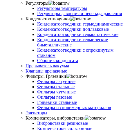
Регуляторы
Регуляторы температуры
Регуляторы давления и перепада давления
Конденсатоотводчики
Конденсатоотводчики термодинамические
Конденсатоотводчики поплавковые
Конденсатоотводчики термостатические
Конденсатоотводчики термические
биметаллические
Конденсатоотводчики с опрокинутым
стаканом
Сборник конденсата
Прерыватель вакуума
Клапаны дренажные
Фильтры, Грязевики
Фильтры латунные
Фильтры стальные
Фильтры чугунные
Фильтры газовые
Грязевики стальные
Фильтры из полимерных материалов
Элеваторы
Компенсаторы, вибровставки
Вибровставки резиновые
Компенсаторы сильфонные