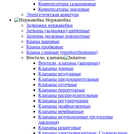
Компенсаторы сальниковые
Компенсаторы линзовые
Энергетическая арматура
Нержавейка
Задвижки нержавейки
Затворы (задвижки) шиберные
Затворы дисковые поворотные
Краны шаровые
Краны пробковые
Краны сливные (пробоотборники)
Вентили, клапаны
Вентили, клапаны (запорные)
Клапаны донные
Клапаны воздушные
Клапаны предохранительные
Клапаны отсечные
Клапаны перепускные
Клапаны распределительные
Клапаны регулирующие
Клапаны диафрагменные
Клапаны мембранные
Клапаны редукционные (редукторы
давления)
Клапаны шланговые
Клапаны электромагнитные. Соленоидные