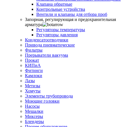
Клапана обратные
Контрольные устройства
Вентили и клапаны для отбора проб
Запорная, регулирующая и предохранительная
арматура
Регуляторы температуры
Регуляторы давления
Конденсатоотводчики
Привода пневматические
Фильтры
Прерыватели вакуума
Прокат
КИПиА
Фитинги
Камлоки
Лазы
Метизы
Хомуты
Элементы трубопровода
Моющие головки
Насосы
Мешалки
Миксеры
Блендеры
Прочее оборудование