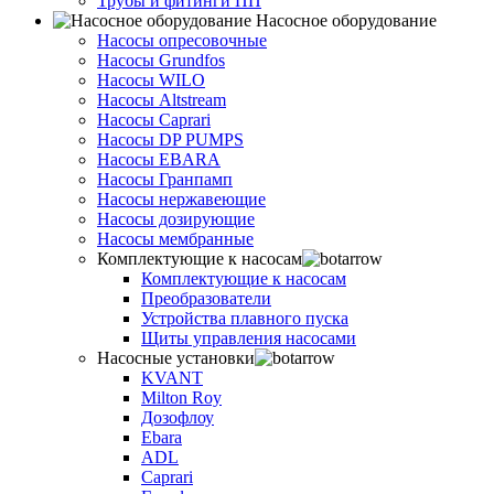
Трубы и фитинги ПП
Насосное оборудование
Насосы опресовочные
Насосы Grundfos
Насосы WILO
Насосы Altstream
Насосы Caprari
Насосы DP PUMPS
Насосы EBARA
Насосы Гранпамп
Насосы нержавеющие
Насосы дозирующие
Насосы мембранные
Комплектующие к насосам
Комплектующие к насосам
Преобразователи
Устройства плавного пуска
Щиты управления насосами
Насосные установки
KVANT
Milton Roy
Дозофлоу
Ebara
ADL
Caprari