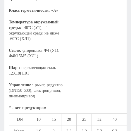
Класс герметичности:
«А»
Температура окружающей
среды:
-40°С (У1), Т
окружающей среды не ниже
-60°С (ХЛ1)
Седло:
фторопласт Ф4 (У1);
Ф4К15М5 (ХЛ1)
Шар :
нержавеющая сталь
12Х18Н10Т
Управление :
рычаг, редуктор
(DN150-600), электропривод,
пневмопривод
* - вес с редуктором
DN
10
15
20
25
32
40
5