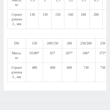
Масса,
1,9
2
2,3
3,2
5,3
6,3
9,
кг
Строит
130
130
150
160
180
200
23
длинна
L, мм
DN
150
200/150
200
250/200
250
Масса,
65/80*
65*
207*
106*
375*
кг
Строит
480
600
600
730
730
длинна
L, мм