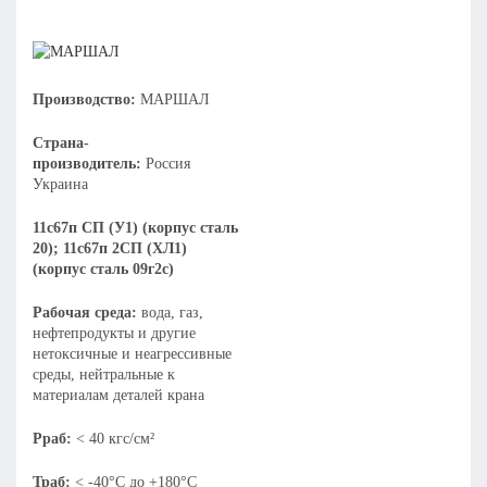
Производство:
МАРШАЛ
Страна-
производитель:
Россия
Украина
11с67п СП (У1) (корпус сталь
20); 11с67п 2СП (ХЛ1)
(корпус сталь 09г2с)
Рабочая среда:
вода, газ,
нефтепродукты и другие
нетоксичные и неагрессивные
среды, нейтральные к
материалам деталей крана
Рраб:
< 40 кгс/см²
Траб:
< -40°С до +180°С