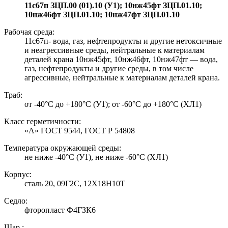
11с67п ЗЦП.00 (01).10 (У1); 10нж45фт ЗЦП.01.10;
10нж46фт ЗЦП.01.10; 10нж47фт ЗЦП.01.10
Рабочая среда:
11с67п- вода, газ, нефтепродукты и другие нетоксичные
и неагрессивные среды, нейтральные к материалам
деталей крана 10нж45фт, 10нж46фт, 10нж47фт — вода,
газ, нефтепродукты и другие среды, в том числе
агрессивные, нейтральные к материалам деталей крана.
Траб:
от -40°C до +180°C (У1); от -60°C до +180°C (ХЛ1)
Класс герметичности:
«А» ГОСТ 9544, ГОСТ Р 54808
Температура окружающей среды:
не ниже -40°С (У1), не ниже -60°С (ХЛ1)
Корпус:
сталь 20, 09Г2С, 12Х18Н10Т
Седло:
фторопласт Ф4ГЗК6
Шар :