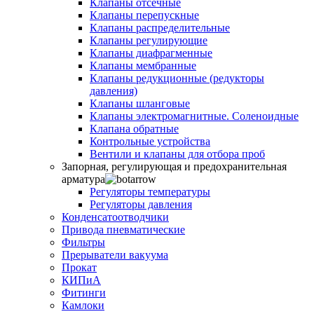
Клапаны отсечные
Клапаны перепускные
Клапаны распределительные
Клапаны регулирующие
Клапаны диафрагменные
Клапаны мембранные
Клапаны редукционные (редукторы
давления)
Клапаны шланговые
Клапаны электромагнитные. Соленоидные
Клапана обратные
Контрольные устройства
Вентили и клапаны для отбора проб
Запорная, регулирующая и предохранительная
арматура
Регуляторы температуры
Регуляторы давления
Конденсатоотводчики
Привода пневматические
Фильтры
Прерыватели вакуума
Прокат
КИПиА
Фитинги
Камлоки