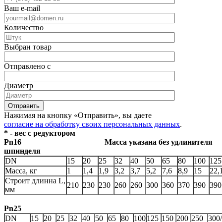
Ваш e-mail
Количество
Выбран товар
Отправлено с
Диаметр
Отправить
Нажимая на кнопку «Отправить», вы даете
согласие на обработку своих персональных данных
.
* - вес с редуктором
Pn16 Масса указана без удлинителя
шпинделя
DN
15
20
25
32
40
50
65
80
100
125
Масса, кг
1
1,4
1,9
3,2
3,7
5,2
7,6
8,9
15
22,
Строит длинна L,
210
230
230
260
260
300
360
370
390
390
мм
Pn25
DN
15
20
25
32
40
50
65
80
100
125
150
200
250
300