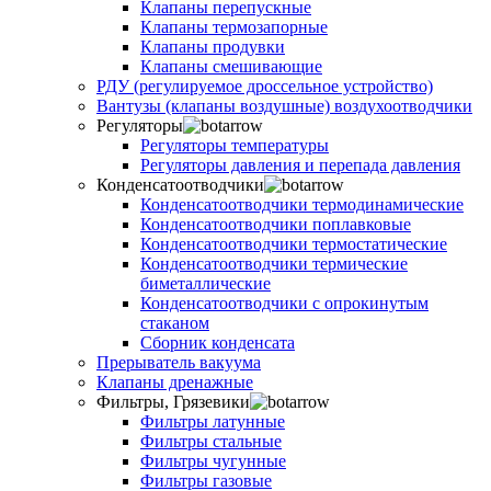
Клапаны перепускные
Клапаны термозапорные
Клапаны продувки
Клапаны смешивающие
РДУ (регулируемое дроссельное устройство)
Вантузы (клапаны воздушные) воздухоотводчики
Регуляторы
Регуляторы температуры
Регуляторы давления и перепада давления
Конденсатоотводчики
Конденсатоотводчики термодинамические
Конденсатоотводчики поплавковые
Конденсатоотводчики термостатические
Конденсатоотводчики термические
биметаллические
Конденсатоотводчики с опрокинутым
стаканом
Сборник конденсата
Прерыватель вакуума
Клапаны дренажные
Фильтры, Грязевики
Фильтры латунные
Фильтры стальные
Фильтры чугунные
Фильтры газовые