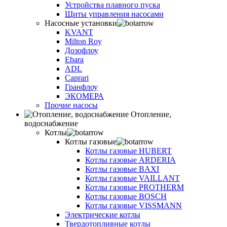
Устройства плавного пуска
Щиты управления насосами
Насосные установки
KVANT
Milton Roy
Дозофлоу
Ebara
ADL
Caprari
Гранфлоу
ЭКОМЕРА
Прочие насосы
Отопление,
водоснабжение
Котлы
Котлы газовые
Котлы газовые HUBERT
Котлы газовые ARDERIA
Котлы газовые BAXI
Котлы газовые VAILLANT
Котлы газовые PROTHERM
Котлы газовые BOSCH
Котлы газовые VISSMANN
Электрические котлы
Твердотопливные котлы