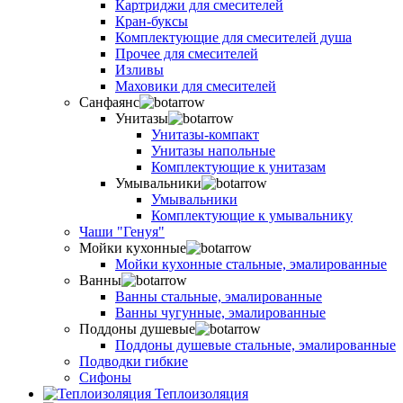
Картриджи для смесителей
Кран-буксы
Комплектующие для смесителей душа
Прочее для смесителей
Изливы
Маховики для смесителей
Санфаянс
Унитазы
Унитазы-компакт
Унитазы напольные
Комплектующие к унитазам
Умывальники
Умывальники
Комплектующие к умывальнику
Чаши "Генуя"
Мойки кухонные
Мойки кухонные стальные, эмалированные
Ванны
Ванны стальные, эмалированные
Ванны чугунные, эмалированные
Поддоны душевые
Поддоны душевые стальные, эмалированные
Подводки гибкие
Сифоны
Теплоизоляция