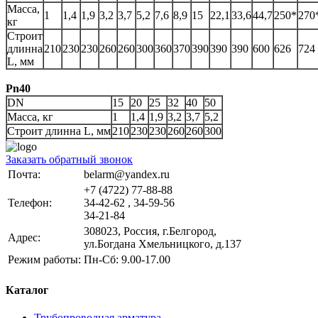
Масса,
1
1,4
1,9
3,2
3,7
5,2
7,6
8,9
15
22,1
33,6
44,7
250*
270
кг
Строит
длинна
210
230
230
260
260
300
360
370
390
390
390
600
626
724
L, мм
Pn40
DN
15
20
25
32
40
50
Масса, кг
1
1,4
1,9
3,2
3,7
5,2
Строит длинна L, мм
210
230
230
260
260
300
Заказать обратный звонок
Почта:
belarm@yandex.ru
+7 (4722) 77-88-88
Телефон:
34-42-62 , 34-59-56
34-21-84
308023, Россия, г.Белгород,
Адрес:
ул.Богдана Хмельницкого, д.137
Режим работы:
Пн-Сб: 9.00-17.00
Каталог
Трубопроводная арматура